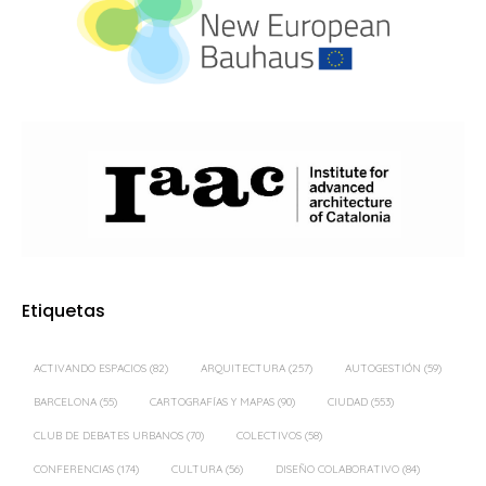
Etiquetas
ACTIVANDO ESPACIOS
(82)
ARQUITECTURA
(257)
AUTOGESTIÓN
(59)
BARCELONA
(55)
CARTOGRAFÍAS Y MAPAS
(90)
CIUDAD
(553)
CLUB DE DEBATES URBANOS
(70)
COLECTIVOS
(58)
CONFERENCIAS
(174)
CULTURA
(56)
DISEÑO COLABORATIVO
(84)