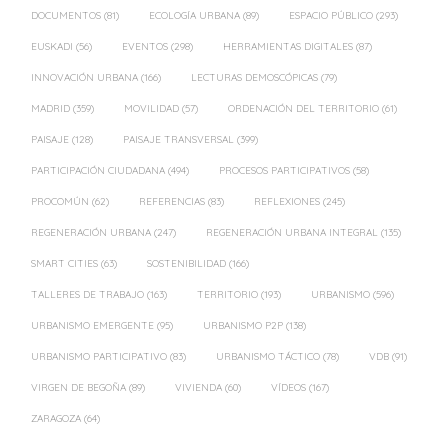
DOCUMENTOS
(81)
ECOLOGÍA URBANA
(89)
ESPACIO PÚBLICO
(293)
EUSKADI
(56)
EVENTOS
(298)
HERRAMIENTAS DIGITALES
(87)
INNOVACIÓN URBANA
(166)
LECTURAS DEMOSCÓPICAS
(79)
MADRID
(359)
MOVILIDAD
(57)
ORDENACIÓN DEL TERRITORIO
(61)
PAISAJE
(128)
PAISAJE TRANSVERSAL
(399)
PARTICIPACIÓN CIUDADANA
(494)
PROCESOS PARTICIPATIVOS
(58)
PROCOMÚN
(62)
REFERENCIAS
(83)
REFLEXIONES
(245)
REGENERACIÓN URBANA
(247)
REGENERACIÓN URBANA INTEGRAL
(135)
SMART CITIES
(63)
SOSTENIBILIDAD
(166)
TALLERES DE TRABAJO
(163)
TERRITORIO
(193)
URBANISMO
(596)
URBANISMO EMERGENTE
(95)
URBANISMO P2P
(138)
URBANISMO PARTICIPATIVO
(83)
URBANISMO TÁCTICO
(78)
VDB
(91)
VIRGEN DE BEGOÑA
(89)
VIVIENDA
(60)
VÍDEOS
(167)
ZARAGOZA
(64)