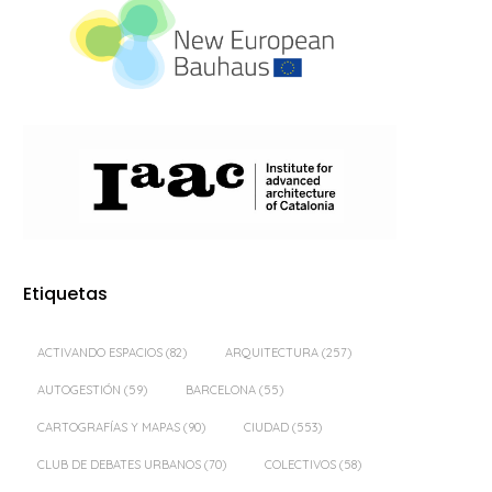
Etiquetas
ACTIVANDO ESPACIOS
(82)
ARQUITECTURA
(257)
AUTOGESTIÓN
(59)
BARCELONA
(55)
CARTOGRAFÍAS Y MAPAS
(90)
CIUDAD
(553)
CLUB DE DEBATES URBANOS
(70)
COLECTIVOS
(58)