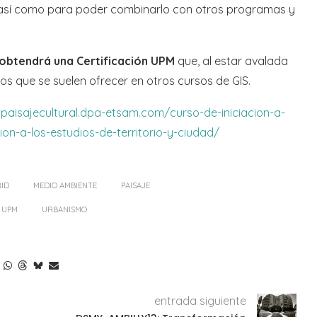
 así como para poder combinarlo con otros programas y
 obtendrá una Certificación UPM
que, al estar avalada
los que se suelen ofrecer en otros cursos de GIS.
ipaisajecultural.dpa-etsam.com/curso-de-iniciacion-a-
on-a-los-estudios-de-territorio-y-ciudad/
ID
MEDIO AMBIENTE
PAISAJE
UPM
URBANISMO
entrada siguiente