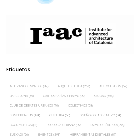
Etiquetas
ACTIVANDO ESPACIOS
(82)
ARQUITECTURA
(257)
AUTOGESTIÓN
(59)
BARCELONA
(55)
CARTOGRAFÍAS Y MAPAS
(90)
CIUDAD
(553)
CLUB DE DEBATES URBANOS
(70)
COLECTIVOS
(58)
CONFERENCIAS
(174)
CULTURA
(56)
DISEÑO COLABORATIVO
(84)
DOCUMENTOS
(81)
ECOLOGÍA URBANA
(89)
ESPACIO PÚBLICO
(293)
EUSKADI
(56)
EVENTOS
(298)
HERRAMIENTAS DIGITALES
(87)