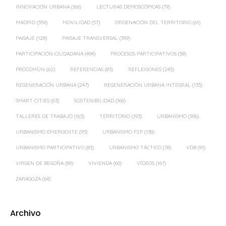
INNOVACIÓN URBANA
(166)
LECTURAS DEMOSCÓPICAS
(79)
MADRID
(359)
MOVILIDAD
(57)
ORDENACIÓN DEL TERRITORIO
(61)
PAISAJE
(128)
PAISAJE TRANSVERSAL
(399)
PARTICIPACIÓN CIUDADANA
(494)
PROCESOS PARTICIPATIVOS
(58)
PROCOMÚN
(62)
REFERENCIAS
(83)
REFLEXIONES
(245)
REGENERACIÓN URBANA
(247)
REGENERACIÓN URBANA INTEGRAL
(135)
SMART CITIES
(63)
SOSTENIBILIDAD
(166)
TALLERES DE TRABAJO
(163)
TERRITORIO
(193)
URBANISMO
(596)
URBANISMO EMERGENTE
(95)
URBANISMO P2P
(138)
URBANISMO PARTICIPATIVO
(83)
URBANISMO TÁCTICO
(78)
VDB
(91)
VIRGEN DE BEGOÑA
(89)
VIVIENDA
(60)
VÍDEOS
(167)
ZARAGOZA
(64)
Archivo