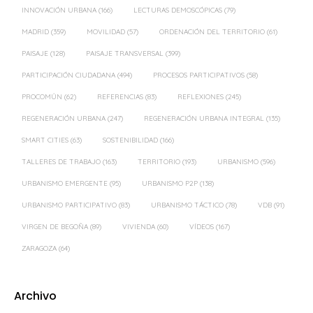
INNOVACIÓN URBANA
(166)
LECTURAS DEMOSCÓPICAS
(79)
MADRID
(359)
MOVILIDAD
(57)
ORDENACIÓN DEL TERRITORIO
(61)
PAISAJE
(128)
PAISAJE TRANSVERSAL
(399)
PARTICIPACIÓN CIUDADANA
(494)
PROCESOS PARTICIPATIVOS
(58)
PROCOMÚN
(62)
REFERENCIAS
(83)
REFLEXIONES
(245)
REGENERACIÓN URBANA
(247)
REGENERACIÓN URBANA INTEGRAL
(135)
SMART CITIES
(63)
SOSTENIBILIDAD
(166)
TALLERES DE TRABAJO
(163)
TERRITORIO
(193)
URBANISMO
(596)
URBANISMO EMERGENTE
(95)
URBANISMO P2P
(138)
URBANISMO PARTICIPATIVO
(83)
URBANISMO TÁCTICO
(78)
VDB
(91)
VIRGEN DE BEGOÑA
(89)
VIVIENDA
(60)
VÍDEOS
(167)
ZARAGOZA
(64)
Archivo