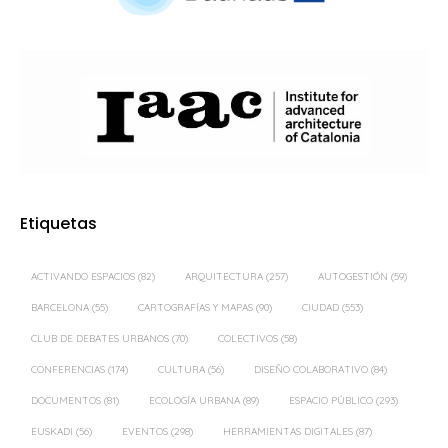
Etiquetas
ACTIVANDO ESPACIOS
(82)
ARQUITECTURA
(257)
AUTOGESTIÓN
(59)
BARCELONA
(55)
CARTOGRAFÍAS Y MAPAS
(90)
CIUDAD
(553)
CLUB DE DEBATES URBANOS
(70)
COLECTIVOS
(58)
CONFERENCIAS
(174)
CULTURA
(56)
DISEÑO COLABORATIVO
(84)
DOCUMENTOS
(81)
ECOLOGÍA URBANA
(89)
ESPACIO PÚBLICO
(293)
EUSKADI
(56)
EVENTOS
(298)
HERRAMIENTAS DIGITALES
(87)