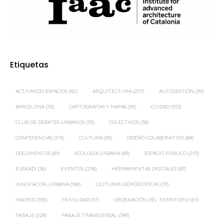
Etiquetas
ACTIVANDO ESPACIOS
(82)
ARQUITECTURA
(257)
AUTOGESTIÓN
(59)
BARCELONA
(55)
CARTOGRAFÍAS Y MAPAS
(90)
CIUDAD
(553)
CLUB DE DEBATES URBANOS
(70)
COLECTIVOS
(58)
CONFERENCIAS
(174)
CULTURA
(56)
DISEÑO COLABORATIVO
(84)
DOCUMENTOS
(81)
ECOLOGÍA URBANA
(89)
ESPACIO PÚBLICO
(293)
EUSKADI
(56)
EVENTOS
(298)
HERRAMIENTAS DIGITALES
(87)
INNOVACIÓN URBANA
(166)
LECTURAS DEMOSCÓPICAS
(79)
MADRID
(359)
MOVILIDAD
(57)
ORDENACIÓN DEL TERRITORIO
(61)
PAISAJE
(128)
PAISAJE TRANSVERSAL
(399)