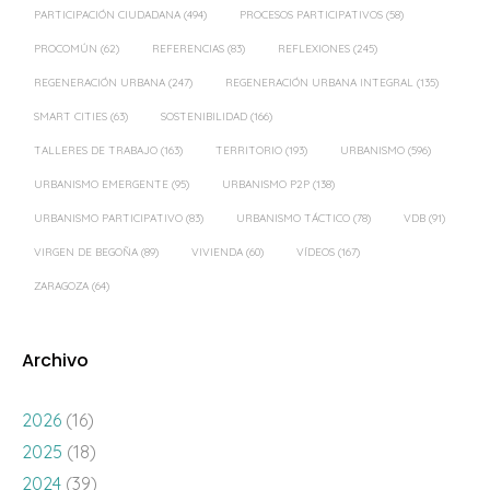
PARTICIPACIÓN CIUDADANA
(494)
PROCESOS PARTICIPATIVOS
(58)
PROCOMÚN
(62)
REFERENCIAS
(83)
REFLEXIONES
(245)
REGENERACIÓN URBANA
(247)
REGENERACIÓN URBANA INTEGRAL
(135)
SMART CITIES
(63)
SOSTENIBILIDAD
(166)
TALLERES DE TRABAJO
(163)
TERRITORIO
(193)
URBANISMO
(596)
URBANISMO EMERGENTE
(95)
URBANISMO P2P
(138)
URBANISMO PARTICIPATIVO
(83)
URBANISMO TÁCTICO
(78)
VDB
(91)
VIRGEN DE BEGOÑA
(89)
VIVIENDA
(60)
VÍDEOS
(167)
ZARAGOZA
(64)
Archivo
2026
(16)
2025
(18)
2024
(39)