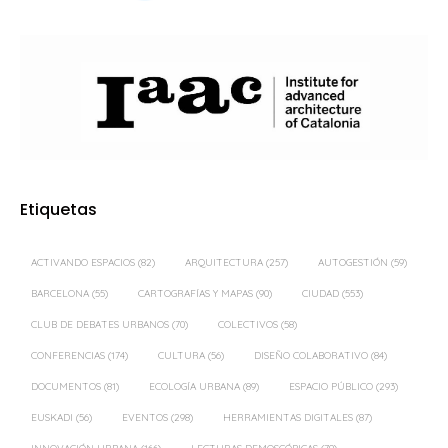
Etiquetas
ACTIVANDO ESPACIOS
(82)
ARQUITECTURA
(257)
AUTOGESTIÓN
(59)
BARCELONA
(55)
CARTOGRAFÍAS Y MAPAS
(90)
CIUDAD
(553)
CLUB DE DEBATES URBANOS
(70)
COLECTIVOS
(58)
CONFERENCIAS
(174)
CULTURA
(56)
DISEÑO COLABORATIVO
(84)
DOCUMENTOS
(81)
ECOLOGÍA URBANA
(89)
ESPACIO PÚBLICO
(293)
EUSKADI
(56)
EVENTOS
(298)
HERRAMIENTAS DIGITALES
(87)