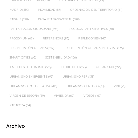
INNOVACIÓN URBANA
(166)
LECTURAS DEMOSCÓPICAS
(79)
MADRID
(359)
MOVILIDAD
(57)
ORDENACIÓN DEL TERRITORIO
(61)
PAISAJE
(128)
PAISAJE TRANSVERSAL
(399)
PARTICIPACIÓN CIUDADANA
(494)
PROCESOS PARTICIPATIVOS
(58)
PROCOMÚN
(62)
REFERENCIAS
(83)
REFLEXIONES
(245)
REGENERACIÓN URBANA
(247)
REGENERACIÓN URBANA INTEGRAL
(135)
SMART CITIES
(63)
SOSTENIBILIDAD
(166)
TALLERES DE TRABAJO
(163)
TERRITORIO
(193)
URBANISMO
(596)
URBANISMO EMERGENTE
(95)
URBANISMO P2P
(138)
URBANISMO PARTICIPATIVO
(83)
URBANISMO TÁCTICO
(78)
VDB
(91)
VIRGEN DE BEGOÑA
(89)
VIVIENDA
(60)
VÍDEOS
(167)
ZARAGOZA
(64)
Archivo