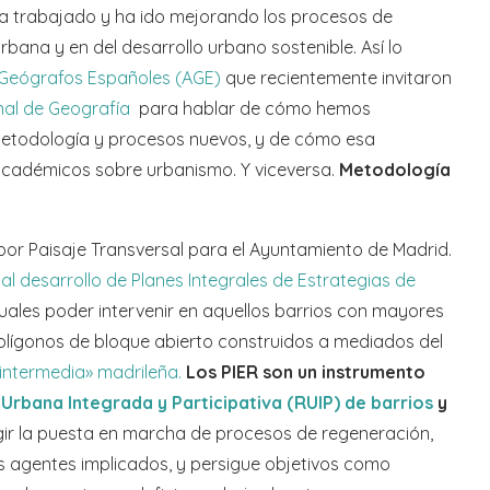
a trabajado y ha ido mejorando los procesos de
urbana y en del desarrollo urbano sostenible. Así lo
 Geógrafos Españoles (AGE)
que recientemente invitaron
al de Geografía
para hablar de cómo hemos
metodología y procesos nuevos, y de cómo esa
académicos sobre urbanismo. Y viceversa.
Metodología
por Paisaje Transversal para el Ayuntamiento de Madrid.
l desarrollo de Planes Integrales de Estrategias de
uales poder intervenir en aquellos barrios con mayores
polígonos de bloque abierto construidos a mediados del
 intermedia» madrileña.
Los PIER son un instrumento
rbana Integrada y Participativa (RUIP) de barrios
y
igir la puesta en marcha de procesos de regeneración,
tos agentes implicados, y persigue objetivos como