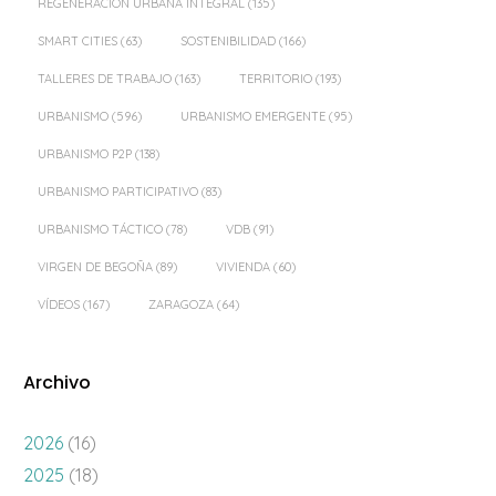
REGENERACIÓN URBANA INTEGRAL
(135)
SMART CITIES
(63)
SOSTENIBILIDAD
(166)
TALLERES DE TRABAJO
(163)
TERRITORIO
(193)
URBANISMO
(596)
URBANISMO EMERGENTE
(95)
URBANISMO P2P
(138)
URBANISMO PARTICIPATIVO
(83)
URBANISMO TÁCTICO
(78)
VDB
(91)
VIRGEN DE BEGOÑA
(89)
VIVIENDA
(60)
VÍDEOS
(167)
ZARAGOZA
(64)
Archivo
2026
(16)
2025
(18)