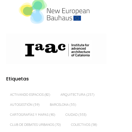
Etiquetas
ACTIVANDO ESPACIOS
(82)
ARQUITECTURA
(257)
AUTOGESTIÓN
(59)
BARCELONA
(55)
CARTOGRAFÍAS Y MAPAS
(90)
CIUDAD
(553)
CLUB DE DEBATES URBANOS
(70)
COLECTIVOS
(58)