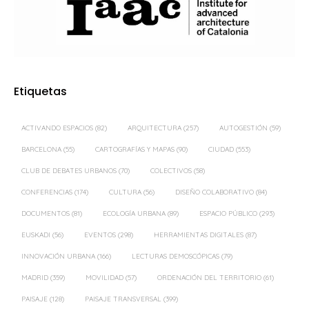
Etiquetas
ACTIVANDO ESPACIOS
(82)
ARQUITECTURA
(257)
AUTOGESTIÓN
(59)
BARCELONA
(55)
CARTOGRAFÍAS Y MAPAS
(90)
CIUDAD
(553)
CLUB DE DEBATES URBANOS
(70)
COLECTIVOS
(58)
CONFERENCIAS
(174)
CULTURA
(56)
DISEÑO COLABORATIVO
(84)
DOCUMENTOS
(81)
ECOLOGÍA URBANA
(89)
ESPACIO PÚBLICO
(293)
EUSKADI
(56)
EVENTOS
(298)
HERRAMIENTAS DIGITALES
(87)
INNOVACIÓN URBANA
(166)
LECTURAS DEMOSCÓPICAS
(79)
MADRID
(359)
MOVILIDAD
(57)
ORDENACIÓN DEL TERRITORIO
(61)
PAISAJE
(128)
PAISAJE TRANSVERSAL
(399)