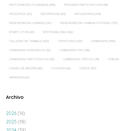
PARTICIPACIÓN CIUDADANA
(494)
PROCESOS PARTICIPATIVOS
(58)
PROCOMÚN
(62)
REFERENCIAS
(83)
REFLEXIONES
(245)
REGENERACIÓN URBANA
(247)
REGENERACIÓN URBANA INTEGRAL
(135)
SMART CITIES
(63)
SOSTENIBILIDAD
(166)
TALLERES DE TRABAJO
(163)
TERRITORIO
(193)
URBANISMO
(596)
URBANISMO EMERGENTE
(95)
URBANISMO P2P
(138)
URBANISMO PARTICIPATIVO
(83)
URBANISMO TÁCTICO
(78)
VDB
(91)
VIRGEN DE BEGOÑA
(89)
VIVIENDA
(60)
VÍDEOS
(167)
ZARAGOZA
(64)
Archivo
2026
(16)
2025
(18)
2024
(39)