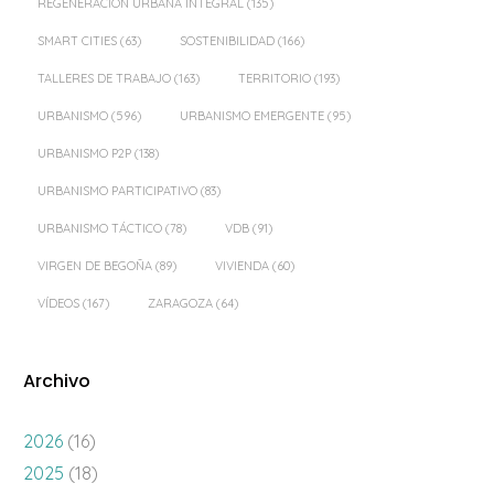
REGENERACIÓN URBANA INTEGRAL
(135)
SMART CITIES
(63)
SOSTENIBILIDAD
(166)
TALLERES DE TRABAJO
(163)
TERRITORIO
(193)
URBANISMO
(596)
URBANISMO EMERGENTE
(95)
URBANISMO P2P
(138)
URBANISMO PARTICIPATIVO
(83)
URBANISMO TÁCTICO
(78)
VDB
(91)
VIRGEN DE BEGOÑA
(89)
VIVIENDA
(60)
VÍDEOS
(167)
ZARAGOZA
(64)
Archivo
2026
(16)
2025
(18)