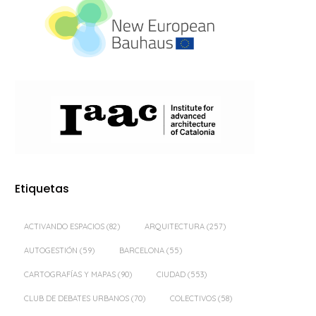
Etiquetas
ACTIVANDO ESPACIOS
(82)
ARQUITECTURA
(257)
AUTOGESTIÓN
(59)
BARCELONA
(55)
CARTOGRAFÍAS Y MAPAS
(90)
CIUDAD
(553)
CLUB DE DEBATES URBANOS
(70)
COLECTIVOS
(58)