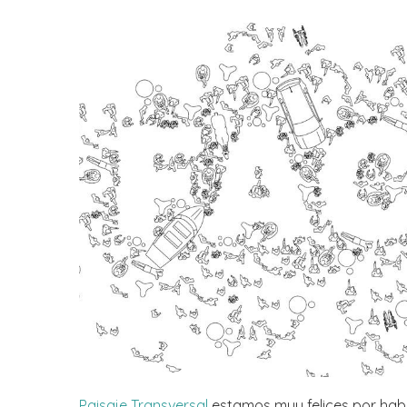
Paisaje Transversal
estamos muy felices por habe