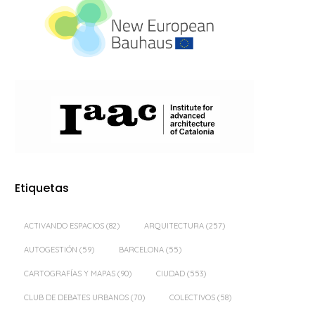
Etiquetas
ACTIVANDO ESPACIOS
(82)
ARQUITECTURA
(257)
AUTOGESTIÓN
(59)
BARCELONA
(55)
CARTOGRAFÍAS Y MAPAS
(90)
CIUDAD
(553)
CLUB DE DEBATES URBANOS
(70)
COLECTIVOS
(58)