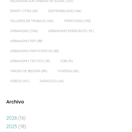
REGENERACIÓN URBANA INTEGRAL
(135)
SMART CITIES
(63)
SOSTENIBILIDAD
(166)
TALLERES DE TRABAJO
(163)
TERRITORIO
(193)
URBANISMO
(596)
URBANISMO EMERGENTE
(95)
URBANISMO P2P
(138)
URBANISMO PARTICIPATIVO
(83)
URBANISMO TÁCTICO
(78)
VDB
(91)
VIRGEN DE BEGOÑA
(89)
VIVIENDA
(60)
VÍDEOS
(167)
ZARAGOZA
(64)
Archivo
2026
(16)
2025
(18)