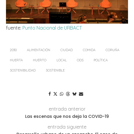
fuente:
Punto Nacional de URBACT
2030
ALIMENTACIÓN
CIUDAD
COMIDA
CORUÑA
HUERTA
HUERTO
LOCAL
ODS
POLÍTICA
SOSTENIBILIDAD
SOSTENIBLE
entrada anterior
Las escenas que nos deja la COVID-19
entrada siguiente