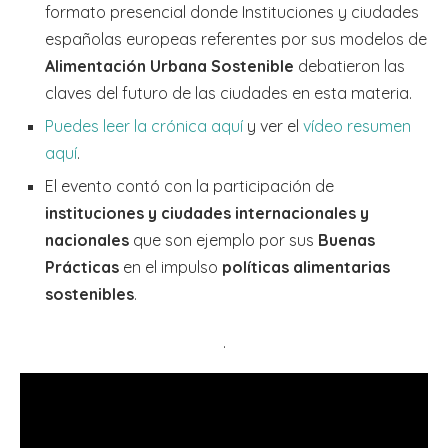
formato presencial donde Instituciones y ciudades
españolas europeas referentes por sus modelos de
Alimentación Urbana Sostenible
debatieron las
claves del futuro de las ciudades en esta materia.
Puedes leer la crónica aquí
y ver el
vídeo resumen
aquí
.
El evento contó con la participación de
instituciones y ciudades internacionales y
nacionales
que son ejemplo por sus
Buenas
Prácticas
en el impulso
políticas alimentarias
sostenibles
.
.