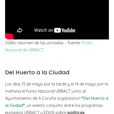
Vídeo resumen de las jornadas – fuente:
Punto
Nacional de URBACT
.
Del Huerto a la Ciudad
Los días 13 de mayo por la tarde y el 14 de mayo por la
mañana el Punto Nacional URBACT junto al
Ayuntamiento de A Coruña organizaron
“
Del Huerto a
la Ciudad
”
, un evento conjunto entre los programas
europeos URBACT y EDUSI sobre
políticas