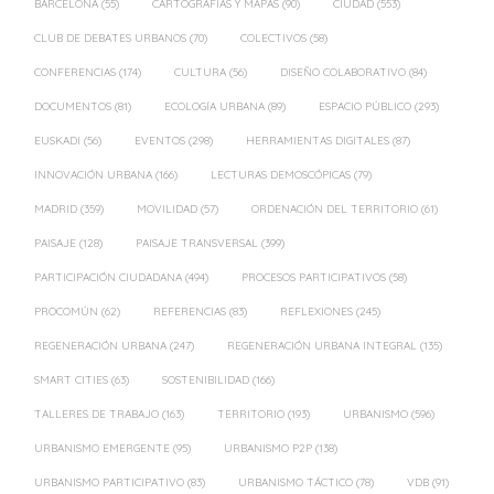
BARCELONA
(55)
CARTOGRAFÍAS Y MAPAS
(90)
CIUDAD
(553)
CLUB DE DEBATES URBANOS
(70)
COLECTIVOS
(58)
CONFERENCIAS
(174)
CULTURA
(56)
DISEÑO COLABORATIVO
(84)
DOCUMENTOS
(81)
ECOLOGÍA URBANA
(89)
ESPACIO PÚBLICO
(293)
EUSKADI
(56)
EVENTOS
(298)
HERRAMIENTAS DIGITALES
(87)
INNOVACIÓN URBANA
(166)
LECTURAS DEMOSCÓPICAS
(79)
MADRID
(359)
MOVILIDAD
(57)
ORDENACIÓN DEL TERRITORIO
(61)
PAISAJE
(128)
PAISAJE TRANSVERSAL
(399)
PARTICIPACIÓN CIUDADANA
(494)
PROCESOS PARTICIPATIVOS
(58)
PROCOMÚN
(62)
REFERENCIAS
(83)
REFLEXIONES
(245)
REGENERACIÓN URBANA
(247)
REGENERACIÓN URBANA INTEGRAL
(135)
SMART CITIES
(63)
SOSTENIBILIDAD
(166)
TALLERES DE TRABAJO
(163)
TERRITORIO
(193)
URBANISMO
(596)
URBANISMO EMERGENTE
(95)
URBANISMO P2P
(138)
URBANISMO PARTICIPATIVO
(83)
URBANISMO TÁCTICO
(78)
VDB
(91)