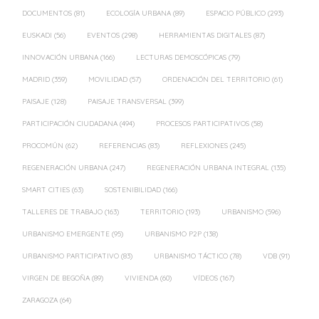
DOCUMENTOS
(81)
ECOLOGÍA URBANA
(89)
ESPACIO PÚBLICO
(293)
EUSKADI
(56)
EVENTOS
(298)
HERRAMIENTAS DIGITALES
(87)
INNOVACIÓN URBANA
(166)
LECTURAS DEMOSCÓPICAS
(79)
MADRID
(359)
MOVILIDAD
(57)
ORDENACIÓN DEL TERRITORIO
(61)
PAISAJE
(128)
PAISAJE TRANSVERSAL
(399)
PARTICIPACIÓN CIUDADANA
(494)
PROCESOS PARTICIPATIVOS
(58)
PROCOMÚN
(62)
REFERENCIAS
(83)
REFLEXIONES
(245)
REGENERACIÓN URBANA
(247)
REGENERACIÓN URBANA INTEGRAL
(135)
SMART CITIES
(63)
SOSTENIBILIDAD
(166)
TALLERES DE TRABAJO
(163)
TERRITORIO
(193)
URBANISMO
(596)
URBANISMO EMERGENTE
(95)
URBANISMO P2P
(138)
URBANISMO PARTICIPATIVO
(83)
URBANISMO TÁCTICO
(78)
VDB
(91)
VIRGEN DE BEGOÑA
(89)
VIVIENDA
(60)
VÍDEOS
(167)
ZARAGOZA
(64)