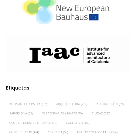
Etiquetas
ACTIVANDO ESPACIOS
(82)
ARQUITECTURA
(257)
AUTOGESTIÓN
(59)
BARCELONA
(55)
CARTOGRAFÍAS Y MAPAS
(90)
CIUDAD
(553)
CLUB DE DEBATES URBANOS
(70)
COLECTIVOS
(58)
CONFERENCIAS
(174)
CULTURA
(56)
DISEÑO COLABORATIVO
(84)