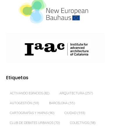
Etiquetas
ACTIVANDO ESPACIOS
(82)
ARQUITECTURA
(257)
AUTOGESTIÓN
(59)
BARCELONA
(55)
CARTOGRAFÍAS Y MAPAS
(90)
CIUDAD
(553)
CLUB DE DEBATES URBANOS
(70)
COLECTIVOS
(58)