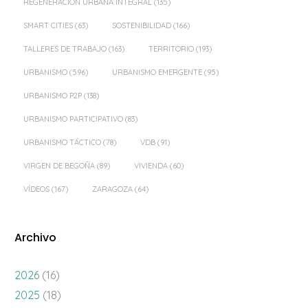
REGENERACIÓN URBANA INTEGRAL
(135)
SMART CITIES
(63)
SOSTENIBILIDAD
(166)
TALLERES DE TRABAJO
(163)
TERRITORIO
(193)
URBANISMO
(596)
URBANISMO EMERGENTE
(95)
URBANISMO P2P
(138)
URBANISMO PARTICIPATIVO
(83)
URBANISMO TÁCTICO
(78)
VDB
(91)
VIRGEN DE BEGOÑA
(89)
VIVIENDA
(60)
VÍDEOS
(167)
ZARAGOZA
(64)
Archivo
2026
(16)
2025
(18)