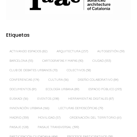
Etiquetas
ACTIVANDO ESPACIOS
(82)
ARQUITECTURA
(257)
AUTOGESTIÓN
(59)
BARCELONA
(55)
CARTOGRAFÍAS Y MAPAS
(90)
CIUDAD
(553)
CLUB DE DEBATES URBANOS
(70)
COLECTIVOS
(58)
CONFERENCIAS
(174)
CULTURA
(56)
DISEÑO COLABORATIVO
(84)
DOCUMENTOS
(81)
ECOLOGÍA URBANA
(89)
ESPACIO PÚBLICO
(293)
EUSKADI
(56)
EVENTOS
(298)
HERRAMIENTAS DIGITALES
(87)
INNOVACIÓN URBANA
(166)
LECTURAS DEMOSCÓPICAS
(79)
MADRID
(359)
MOVILIDAD
(57)
ORDENACIÓN DEL TERRITORIO
(61)
PAISAJE
(128)
PAISAJE TRANSVERSAL
(399)
PARTICIPACIÓN CIUDADANA
(494)
PROCESOS PARTICIPATIVOS
(58)