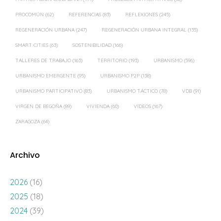
PROCOMÚN
(62)
REFERENCIAS
(83)
REFLEXIONES
(245)
REGENERACIÓN URBANA
(247)
REGENERACIÓN URBANA INTEGRAL
(135)
SMART CITIES
(63)
SOSTENIBILIDAD
(166)
TALLERES DE TRABAJO
(163)
TERRITORIO
(193)
URBANISMO
(596)
URBANISMO EMERGENTE
(95)
URBANISMO P2P
(138)
URBANISMO PARTICIPATIVO
(83)
URBANISMO TÁCTICO
(78)
VDB
(91)
VIRGEN DE BEGOÑA
(89)
VIVIENDA
(60)
VÍDEOS
(167)
ZARAGOZA
(64)
Archivo
2026
(16)
2025
(18)
2024
(39)