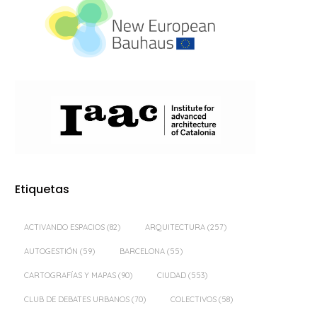
Etiquetas
ACTIVANDO ESPACIOS
(82)
ARQUITECTURA
(257)
AUTOGESTIÓN
(59)
BARCELONA
(55)
CARTOGRAFÍAS Y MAPAS
(90)
CIUDAD
(553)
CLUB DE DEBATES URBANOS
(70)
COLECTIVOS
(58)