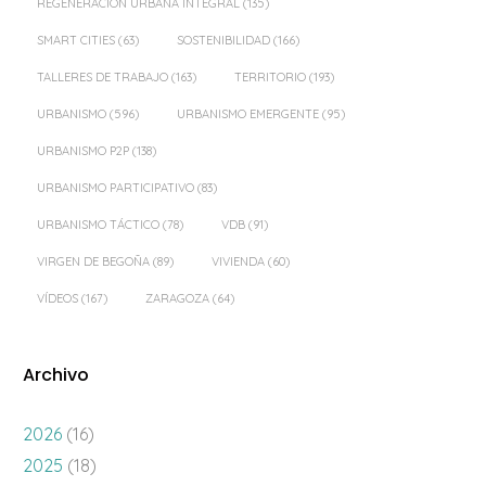
REGENERACIÓN URBANA INTEGRAL
(135)
SMART CITIES
(63)
SOSTENIBILIDAD
(166)
TALLERES DE TRABAJO
(163)
TERRITORIO
(193)
URBANISMO
(596)
URBANISMO EMERGENTE
(95)
URBANISMO P2P
(138)
URBANISMO PARTICIPATIVO
(83)
URBANISMO TÁCTICO
(78)
VDB
(91)
VIRGEN DE BEGOÑA
(89)
VIVIENDA
(60)
VÍDEOS
(167)
ZARAGOZA
(64)
Archivo
2026
(16)
2025
(18)