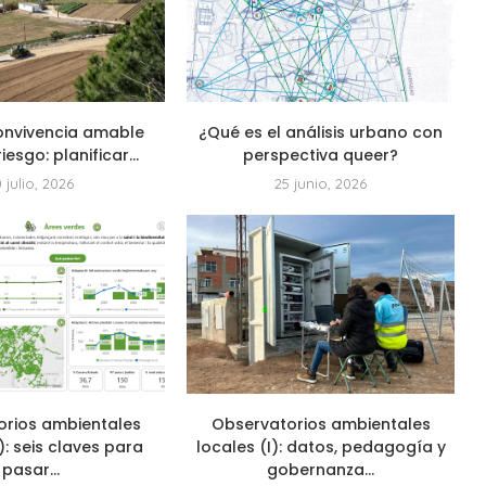
onvivencia amable
¿Qué es el análisis urbano con
riesgo: planificar...
perspectiva queer?
0 julio, 2026
25 junio, 2026
orios ambientales
Observatorios ambientales
I): seis claves para
locales (I): datos, pedagogía y
pasar...
gobernanza...