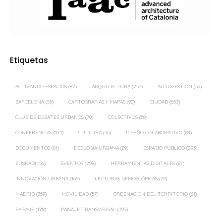
Etiquetas
ACTIVANDO ESPACIOS
(82)
ARQUITECTURA
(257)
AUTOGESTIÓN
(59)
BARCELONA
(55)
CARTOGRAFÍAS Y MAPAS
(90)
CIUDAD
(553)
CLUB DE DEBATES URBANOS
(70)
COLECTIVOS
(58)
CONFERENCIAS
(174)
CULTURA
(56)
DISEÑO COLABORATIVO
(84)
DOCUMENTOS
(81)
ECOLOGÍA URBANA
(89)
ESPACIO PÚBLICO
(293)
EUSKADI
(56)
EVENTOS
(298)
HERRAMIENTAS DIGITALES
(87)
INNOVACIÓN URBANA
(166)
LECTURAS DEMOSCÓPICAS
(79)
MADRID
(359)
MOVILIDAD
(57)
ORDENACIÓN DEL TERRITORIO
(61)
PAISAJE
(128)
PAISAJE TRANSVERSAL
(399)