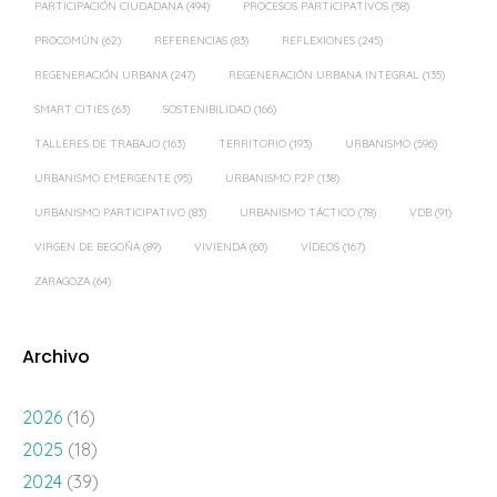
PARTICIPACIÓN CIUDADANA
(494)
PROCESOS PARTICIPATIVOS
(58)
PROCOMÚN
(62)
REFERENCIAS
(83)
REFLEXIONES
(245)
REGENERACIÓN URBANA
(247)
REGENERACIÓN URBANA INTEGRAL
(135)
SMART CITIES
(63)
SOSTENIBILIDAD
(166)
TALLERES DE TRABAJO
(163)
TERRITORIO
(193)
URBANISMO
(596)
URBANISMO EMERGENTE
(95)
URBANISMO P2P
(138)
URBANISMO PARTICIPATIVO
(83)
URBANISMO TÁCTICO
(78)
VDB
(91)
VIRGEN DE BEGOÑA
(89)
VIVIENDA
(60)
VÍDEOS
(167)
ZARAGOZA
(64)
Archivo
2026
(16)
2025
(18)
2024
(39)