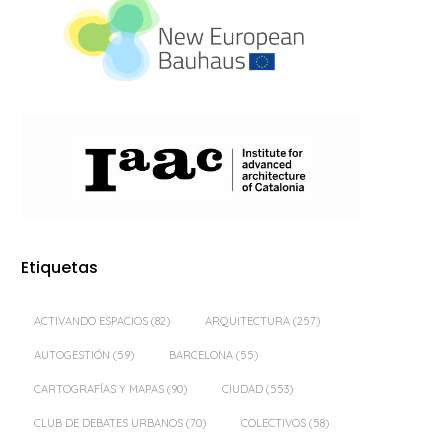
Etiquetas
ACTIVANDO ESPACIOS
(82)
ARQUITECTURA
(257)
AUTOGESTIÓN
(59)
BARCELONA
(55)
CARTOGRAFÍAS Y MAPAS
(90)
CIUDAD
(553)
CLUB DE DEBATES URBANOS
(70)
COLECTIVOS
(58)