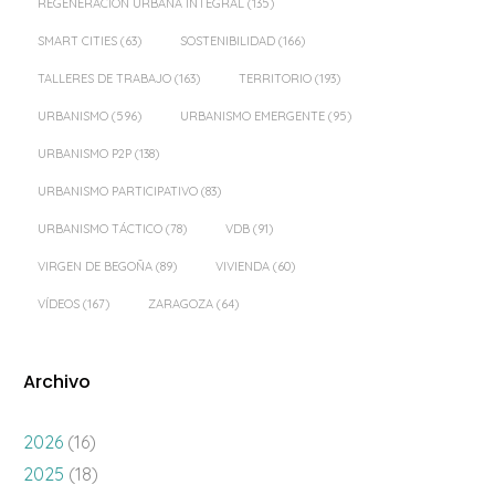
REGENERACIÓN URBANA INTEGRAL
(135)
SMART CITIES
(63)
SOSTENIBILIDAD
(166)
TALLERES DE TRABAJO
(163)
TERRITORIO
(193)
URBANISMO
(596)
URBANISMO EMERGENTE
(95)
URBANISMO P2P
(138)
URBANISMO PARTICIPATIVO
(83)
URBANISMO TÁCTICO
(78)
VDB
(91)
VIRGEN DE BEGOÑA
(89)
VIVIENDA
(60)
VÍDEOS
(167)
ZARAGOZA
(64)
Archivo
2026
(16)
2025
(18)