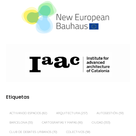
Etiquetas
ACTIVANDO ESPACIOS
(82)
ARQUITECTURA
(257)
AUTOGESTIÓN
(59)
BARCELONA
(55)
CARTOGRAFÍAS Y MAPAS
(90)
CIUDAD
(553)
CLUB DE DEBATES URBANOS
(70)
COLECTIVOS
(58)