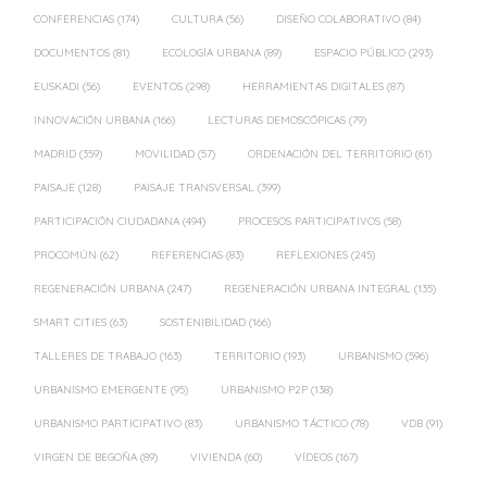
CONFERENCIAS
(174)
CULTURA
(56)
DISEÑO COLABORATIVO
(84)
DOCUMENTOS
(81)
ECOLOGÍA URBANA
(89)
ESPACIO PÚBLICO
(293)
EUSKADI
(56)
EVENTOS
(298)
HERRAMIENTAS DIGITALES
(87)
INNOVACIÓN URBANA
(166)
LECTURAS DEMOSCÓPICAS
(79)
MADRID
(359)
MOVILIDAD
(57)
ORDENACIÓN DEL TERRITORIO
(61)
PAISAJE
(128)
PAISAJE TRANSVERSAL
(399)
PARTICIPACIÓN CIUDADANA
(494)
PROCESOS PARTICIPATIVOS
(58)
PROCOMÚN
(62)
REFERENCIAS
(83)
REFLEXIONES
(245)
REGENERACIÓN URBANA
(247)
REGENERACIÓN URBANA INTEGRAL
(135)
SMART CITIES
(63)
SOSTENIBILIDAD
(166)
TALLERES DE TRABAJO
(163)
TERRITORIO
(193)
URBANISMO
(596)
URBANISMO EMERGENTE
(95)
URBANISMO P2P
(138)
URBANISMO PARTICIPATIVO
(83)
URBANISMO TÁCTICO
(78)
VDB
(91)
VIRGEN DE BEGOÑA
(89)
VIVIENDA
(60)
VÍDEOS
(167)