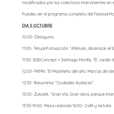
modificados por los colectivos intervinientes en el
Puedes ver el programa completo del Festival Ma
DIA 5 OCTUBRE
10:00- Desayuno
11:00- TetuanFotoacción. “ATetuán, dinamizar el ba
11:30- B2bConcept + Santiago Morilla. “El Jardín d
12:00- PKMN. “El Madrileño del año. Marcas de id
12:30- Basurama. “Ciudades Audaces”.
13:00- Zuloark. “Gran Vía, Gran obra, parque inte
13:30-14:00- Mesa redonda 16:00- Café y tertulia