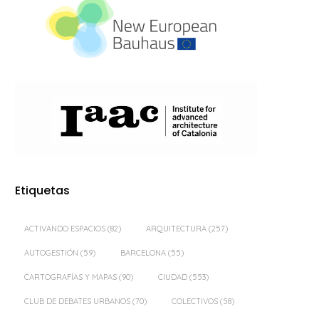
Etiquetas
ACTIVANDO ESPACIOS
(82)
ARQUITECTURA
(257)
AUTOGESTIÓN
(59)
BARCELONA
(55)
CARTOGRAFÍAS Y MAPAS
(90)
CIUDAD
(553)
CLUB DE DEBATES URBANOS
(70)
COLECTIVOS
(58)