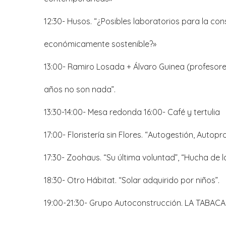
12:30- Husos. “¿Posibles laboratorios para la co
económicamente sostenible?»
13:00- Ramiro Losada + Álvaro Guinea (profesores
años no son nada”.
13:30-14:00- Mesa redonda 16:00- Café y tertulia
17:00- Floristería sin Flores. “Autogestión, Autop
17:30- Zoohaus. “Su última voluntad”, “Hucha de l
18:30- Otro Hábitat. “Solar adquirido por niños”.
19:00-21:30- Grupo Autoconstrucción. LA TABACA
——————————————–