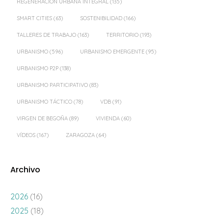
REGENERACIÓN URBANA INTEGRAL
(135)
SMART CITIES
(63)
SOSTENIBILIDAD
(166)
TALLERES DE TRABAJO
(163)
TERRITORIO
(193)
URBANISMO
(596)
URBANISMO EMERGENTE
(95)
URBANISMO P2P
(138)
URBANISMO PARTICIPATIVO
(83)
URBANISMO TÁCTICO
(78)
VDB
(91)
VIRGEN DE BEGOÑA
(89)
VIVIENDA
(60)
VÍDEOS
(167)
ZARAGOZA
(64)
Archivo
2026
(16)
2025
(18)