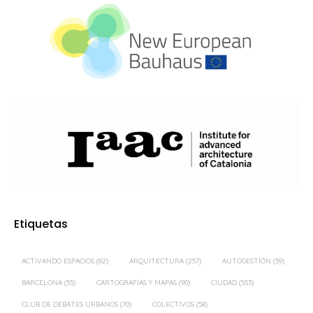
Etiquetas
ACTIVANDO ESPACIOS
(82)
ARQUITECTURA
(257)
AUTOGESTIÓN
(59)
BARCELONA
(55)
CARTOGRAFÍAS Y MAPAS
(90)
CIUDAD
(553)
CLUB DE DEBATES URBANOS
(70)
COLECTIVOS
(58)