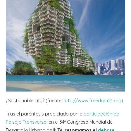
¿Sustainable city? (fuente:
http://www.freedom24.org
)
Tras el paréntesis propiciado por la
participación de
Paisaje Transversal
en el 34º Congreso Mundial de
Desarrollo Urbano de INTA,
retomamos el
debate