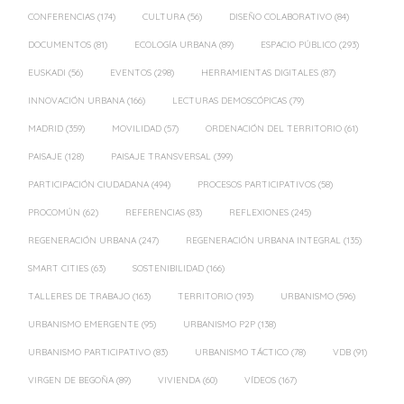
CONFERENCIAS
(174)
CULTURA
(56)
DISEÑO COLABORATIVO
(84)
DOCUMENTOS
(81)
ECOLOGÍA URBANA
(89)
ESPACIO PÚBLICO
(293)
EUSKADI
(56)
EVENTOS
(298)
HERRAMIENTAS DIGITALES
(87)
INNOVACIÓN URBANA
(166)
LECTURAS DEMOSCÓPICAS
(79)
MADRID
(359)
MOVILIDAD
(57)
ORDENACIÓN DEL TERRITORIO
(61)
PAISAJE
(128)
PAISAJE TRANSVERSAL
(399)
PARTICIPACIÓN CIUDADANA
(494)
PROCESOS PARTICIPATIVOS
(58)
PROCOMÚN
(62)
REFERENCIAS
(83)
REFLEXIONES
(245)
REGENERACIÓN URBANA
(247)
REGENERACIÓN URBANA INTEGRAL
(135)
SMART CITIES
(63)
SOSTENIBILIDAD
(166)
TALLERES DE TRABAJO
(163)
TERRITORIO
(193)
URBANISMO
(596)
URBANISMO EMERGENTE
(95)
URBANISMO P2P
(138)
URBANISMO PARTICIPATIVO
(83)
URBANISMO TÁCTICO
(78)
VDB
(91)
VIRGEN DE BEGOÑA
(89)
VIVIENDA
(60)
VÍDEOS
(167)