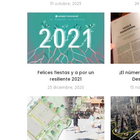
31 octubre, 2023
24
Felices fiestas y a por un
¡El númer
resiliente 2021
Des
23 diciembre, 2020
13 n