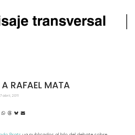
 A RAFAEL MATA
17 abril, 2011
ndo Prats
ya publicados al hilo del debate sobre