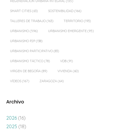
REGENERACIÓN URBANA INTEGRAL
(135)
SMART CITIES
(63)
SOSTENIBILIDAD
(166)
TALLERES DE TRABAJO
(163)
TERRITORIO
(193)
URBANISMO
(596)
URBANISMO EMERGENTE
(95)
URBANISMO P2P
(138)
URBANISMO PARTICIPATIVO
(83)
URBANISMO TÁCTICO
(78)
VDB
(91)
VIRGEN DE BEGOÑA
(89)
VIVIENDA
(60)
VÍDEOS
(167)
ZARAGOZA
(64)
Archivo
2026
(16)
2025
(18)