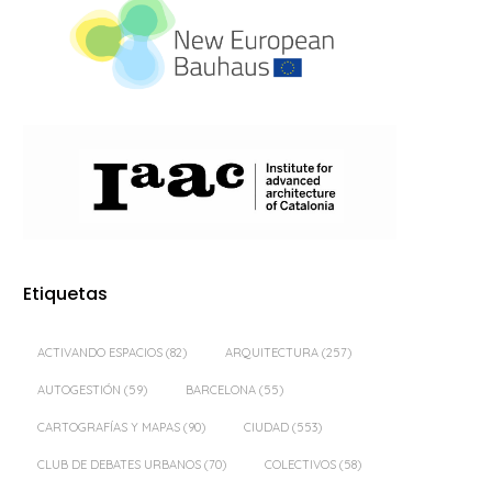
Etiquetas
ACTIVANDO ESPACIOS
(82)
ARQUITECTURA
(257)
AUTOGESTIÓN
(59)
BARCELONA
(55)
CARTOGRAFÍAS Y MAPAS
(90)
CIUDAD
(553)
CLUB DE DEBATES URBANOS
(70)
COLECTIVOS
(58)