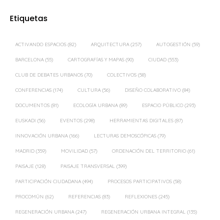
Etiquetas
ACTIVANDO ESPACIOS
(82)
ARQUITECTURA
(257)
AUTOGESTIÓN
(59)
BARCELONA
(55)
CARTOGRAFÍAS Y MAPAS
(90)
CIUDAD
(553)
CLUB DE DEBATES URBANOS
(70)
COLECTIVOS
(58)
CONFERENCIAS
(174)
CULTURA
(56)
DISEÑO COLABORATIVO
(84)
DOCUMENTOS
(81)
ECOLOGÍA URBANA
(89)
ESPACIO PÚBLICO
(293)
EUSKADI
(56)
EVENTOS
(298)
HERRAMIENTAS DIGITALES
(87)
INNOVACIÓN URBANA
(166)
LECTURAS DEMOSCÓPICAS
(79)
MADRID
(359)
MOVILIDAD
(57)
ORDENACIÓN DEL TERRITORIO
(61)
PAISAJE
(128)
PAISAJE TRANSVERSAL
(399)
PARTICIPACIÓN CIUDADANA
(494)
PROCESOS PARTICIPATIVOS
(58)
PROCOMÚN
(62)
REFERENCIAS
(83)
REFLEXIONES
(245)
REGENERACIÓN URBANA
(247)
REGENERACIÓN URBANA INTEGRAL
(135)