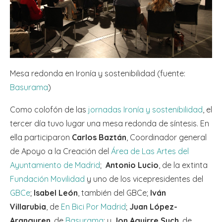
Mesa redonda en Ironía y sostenibilidad (fuente:
Basurama
)
Como colofón de las
jornadas Ironía y sostenibilidad
, el
tercer día tuvo lugar una mesa redonda de síntesis. En
ella participaron
Carlos Baztán
, Coordinador general
de Apoyo a la Creación del
Área de Las Artes del
Ayuntamiento de Madrid
;
Antonio Lucio
, de la extinta
Fundación Movilidad
y uno de los vicepresidentes del
GBCe
;
Isabel León
, también del GBCe;
Iván
Villarubia
, de
En Bici Por Madrid
;
Juan López-
Aranguren
, de
Basurama
; y
Jon Aguirre Such
, de