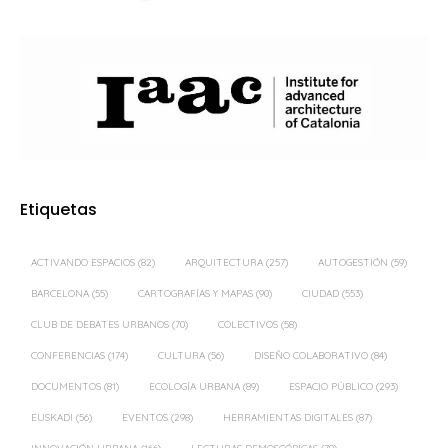
Etiquetas
ACTIVANDO ESPACIOS
(82)
ARQUITECTURA
(257)
AUTOGESTIÓN
(59)
BARCELONA
(55)
CARTOGRAFÍAS Y MAPAS
(90)
CIUDAD
(553)
CLUB DE DEBATES URBANOS
(70)
COLECTIVOS
(58)
CONFERENCIAS
(174)
CULTURA
(56)
DISEÑO COLABORATIVO
(84)
DOCUMENTOS
(81)
ECOLOGÍA URBANA
(89)
ESPACIO PÚBLICO
(293)
EUSKADI
(56)
EVENTOS
(298)
HERRAMIENTAS DIGITALES
(87)