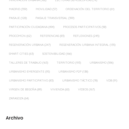
INNOVACIÓN URBANA
(166)
LECTURAS DEMOSCÓPICAS
(79)
MADRID
(359)
MOVILIDAD
(57)
ORDENACIÓN DEL TERRITORIO
(61)
PAISAJE
(128)
PAISAJE TRANSVERSAL
(399)
PARTICIPACIÓN CIUDADANA
(494)
PROCESOS PARTICIPATIVOS
(58)
PROCOMÚN
(62)
REFERENCIAS
(83)
REFLEXIONES
(245)
REGENERACIÓN URBANA
(247)
REGENERACIÓN URBANA INTEGRAL
(135)
SMART CITIES
(63)
SOSTENIBILIDAD
(166)
TALLERES DE TRABAJO
(163)
TERRITORIO
(193)
URBANISMO
(596)
URBANISMO EMERGENTE
(95)
URBANISMO P2P
(138)
URBANISMO PARTICIPATIVO
(83)
URBANISMO TÁCTICO
(78)
VDB
(91)
VIRGEN DE BEGOÑA
(89)
VIVIENDA
(60)
VÍDEOS
(167)
ZARAGOZA
(64)
Archivo