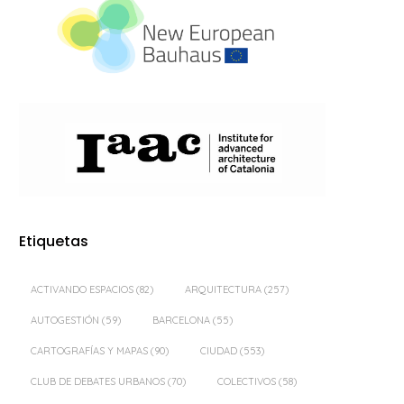
Etiquetas
ACTIVANDO ESPACIOS
(82)
ARQUITECTURA
(257)
AUTOGESTIÓN
(59)
BARCELONA
(55)
CARTOGRAFÍAS Y MAPAS
(90)
CIUDAD
(553)
CLUB DE DEBATES URBANOS
(70)
COLECTIVOS
(58)