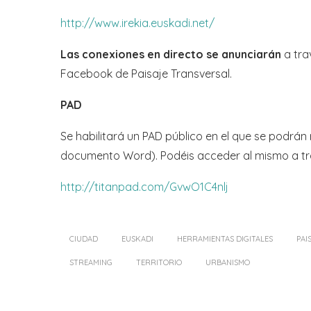
http://www.irekia.euskadi.net/
Las conexiones en directo se anunciarán
a trav
Facebook de Paisaje Transversal.
PAD
Se habilitará un PAD público en el que se podrá
documento Word). Podéis acceder al mismo a tra
http://titanpad.com/GvwO1C4nlj
CIUDAD
EUSKADI
HERRAMIENTAS DIGITALES
PAI
STREAMING
TERRITORIO
URBANISMO