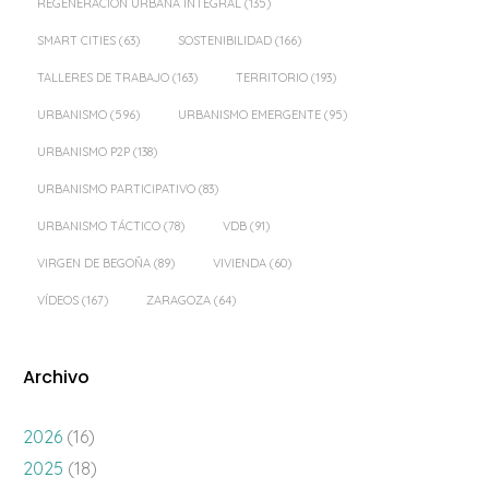
REGENERACIÓN URBANA INTEGRAL
(135)
SMART CITIES
(63)
SOSTENIBILIDAD
(166)
TALLERES DE TRABAJO
(163)
TERRITORIO
(193)
URBANISMO
(596)
URBANISMO EMERGENTE
(95)
URBANISMO P2P
(138)
URBANISMO PARTICIPATIVO
(83)
URBANISMO TÁCTICO
(78)
VDB
(91)
VIRGEN DE BEGOÑA
(89)
VIVIENDA
(60)
VÍDEOS
(167)
ZARAGOZA
(64)
Archivo
2026
(16)
2025
(18)