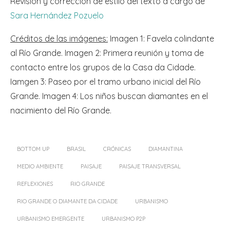
Revisión y corrección de estilo del texto a cargo de
Sara Hernández Pozuelo
Créditos de las imágenes:
Imagen 1: Favela colindante
al Río Grande. Imagen 2: Primera reunión y toma de
contacto entre los grupos de la Casa da Cidade.
Iamgen 3: Paseo por el tramo urbano inicial del Río
Grande. Imagen 4: Los niños buscan diamantes en el
nacimiento del Río Grande.
BOTTOM UP
BRASIL
CRÓNICAS
DIAMANTINA
MEDIO AMBIENTE
PAISAJE
PAISAJE TRANSVERSAL
REFLEXIONES
RIO GRANDE
RIO GRANDE O DIAMANTE DA CIDADE
URBANISMO
URBANISMO EMERGENTE
URBANISMO P2P