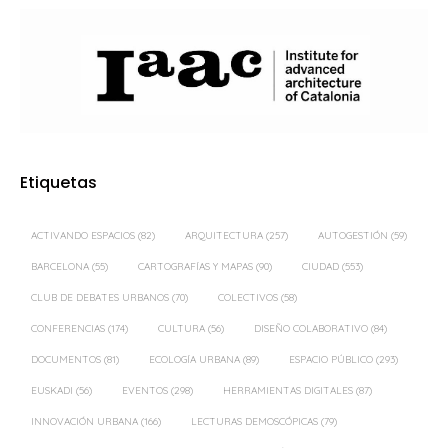
Etiquetas
ACTIVANDO ESPACIOS
(82)
ARQUITECTURA
(257)
AUTOGESTIÓN
(59)
BARCELONA
(55)
CARTOGRAFÍAS Y MAPAS
(90)
CIUDAD
(553)
CLUB DE DEBATES URBANOS
(70)
COLECTIVOS
(58)
CONFERENCIAS
(174)
CULTURA
(56)
DISEÑO COLABORATIVO
(84)
DOCUMENTOS
(81)
ECOLOGÍA URBANA
(89)
ESPACIO PÚBLICO
(293)
EUSKADI
(56)
EVENTOS
(298)
HERRAMIENTAS DIGITALES
(87)
INNOVACIÓN URBANA
(166)
LECTURAS DEMOSCÓPICAS
(79)