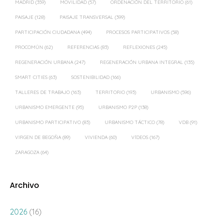
MADRID
(359)
MOVILIDAD
(57)
ORDENACIÓN DEL TERRITORIO
(61)
PAISAJE
(128)
PAISAJE TRANSVERSAL
(399)
PARTICIPACIÓN CIUDADANA
(494)
PROCESOS PARTICIPATIVOS
(58)
PROCOMÚN
(62)
REFERENCIAS
(83)
REFLEXIONES
(245)
REGENERACIÓN URBANA
(247)
REGENERACIÓN URBANA INTEGRAL
(135)
SMART CITIES
(63)
SOSTENIBILIDAD
(166)
TALLERES DE TRABAJO
(163)
TERRITORIO
(193)
URBANISMO
(596)
URBANISMO EMERGENTE
(95)
URBANISMO P2P
(138)
URBANISMO PARTICIPATIVO
(83)
URBANISMO TÁCTICO
(78)
VDB
(91)
VIRGEN DE BEGOÑA
(89)
VIVIENDA
(60)
VÍDEOS
(167)
ZARAGOZA
(64)
Archivo
2026
(16)