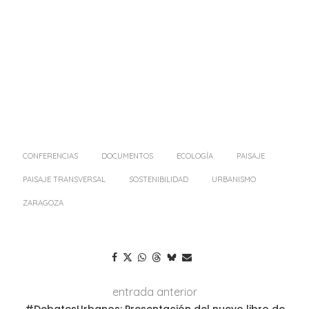
CONFERENCIAS
DOCUMENTOS
ECOLOGÍA
PAISAJE
PAISAJE TRANSVERSAL
SOSTENIBILIDAD
URBANISMO
ZARAGOZA
entrada anterior
#DebatesUrbanos: Presentación del nuevo libro de