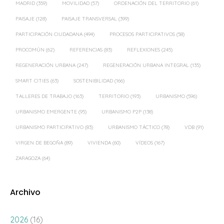
MADRID
(359)
MOVILIDAD
(57)
ORDENACIÓN DEL TERRITORIO
(61)
PAISAJE
(128)
PAISAJE TRANSVERSAL
(399)
PARTICIPACIÓN CIUDADANA
(494)
PROCESOS PARTICIPATIVOS
(58)
PROCOMÚN
(62)
REFERENCIAS
(83)
REFLEXIONES
(245)
REGENERACIÓN URBANA
(247)
REGENERACIÓN URBANA INTEGRAL
(135)
SMART CITIES
(63)
SOSTENIBILIDAD
(166)
TALLERES DE TRABAJO
(163)
TERRITORIO
(193)
URBANISMO
(596)
URBANISMO EMERGENTE
(95)
URBANISMO P2P
(138)
URBANISMO PARTICIPATIVO
(83)
URBANISMO TÁCTICO
(78)
VDB
(91)
VIRGEN DE BEGOÑA
(89)
VIVIENDA
(60)
VÍDEOS
(167)
ZARAGOZA
(64)
Archivo
2026
(16)