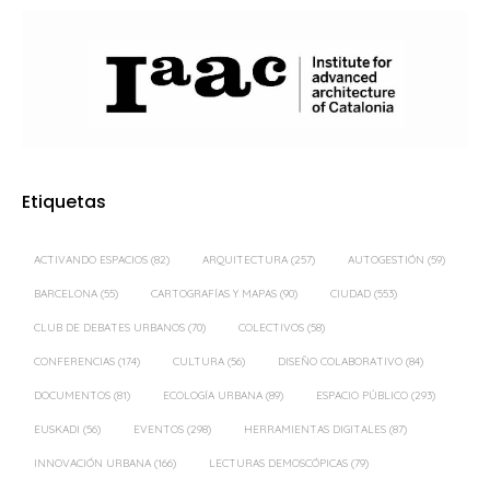
Etiquetas
ACTIVANDO ESPACIOS
(82)
ARQUITECTURA
(257)
AUTOGESTIÓN
(59)
BARCELONA
(55)
CARTOGRAFÍAS Y MAPAS
(90)
CIUDAD
(553)
CLUB DE DEBATES URBANOS
(70)
COLECTIVOS
(58)
CONFERENCIAS
(174)
CULTURA
(56)
DISEÑO COLABORATIVO
(84)
DOCUMENTOS
(81)
ECOLOGÍA URBANA
(89)
ESPACIO PÚBLICO
(293)
EUSKADI
(56)
EVENTOS
(298)
HERRAMIENTAS DIGITALES
(87)
INNOVACIÓN URBANA
(166)
LECTURAS DEMOSCÓPICAS
(79)