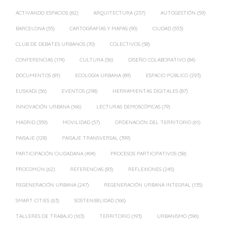
ACTIVANDO ESPACIOS
(82)
ARQUITECTURA
(257)
AUTOGESTIÓN
(59)
BARCELONA
(55)
CARTOGRAFÍAS Y MAPAS
(90)
CIUDAD
(553)
CLUB DE DEBATES URBANOS
(70)
COLECTIVOS
(58)
CONFERENCIAS
(174)
CULTURA
(56)
DISEÑO COLABORATIVO
(84)
DOCUMENTOS
(81)
ECOLOGÍA URBANA
(89)
ESPACIO PÚBLICO
(293)
EUSKADI
(56)
EVENTOS
(298)
HERRAMIENTAS DIGITALES
(87)
INNOVACIÓN URBANA
(166)
LECTURAS DEMOSCÓPICAS
(79)
MADRID
(359)
MOVILIDAD
(57)
ORDENACIÓN DEL TERRITORIO
(61)
PAISAJE
(128)
PAISAJE TRANSVERSAL
(399)
PARTICIPACIÓN CIUDADANA
(494)
PROCESOS PARTICIPATIVOS
(58)
PROCOMÚN
(62)
REFERENCIAS
(83)
REFLEXIONES
(245)
REGENERACIÓN URBANA
(247)
REGENERACIÓN URBANA INTEGRAL
(135)
SMART CITIES
(63)
SOSTENIBILIDAD
(166)
TALLERES DE TRABAJO
(163)
TERRITORIO
(193)
URBANISMO
(596)