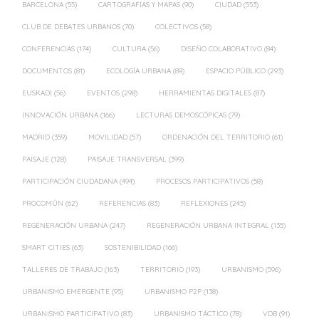
BARCELONA
(55)
CARTOGRAFÍAS Y MAPAS
(90)
CIUDAD
(553)
CLUB DE DEBATES URBANOS
(70)
COLECTIVOS
(58)
CONFERENCIAS
(174)
CULTURA
(56)
DISEÑO COLABORATIVO
(84)
DOCUMENTOS
(81)
ECOLOGÍA URBANA
(89)
ESPACIO PÚBLICO
(293)
EUSKADI
(56)
EVENTOS
(298)
HERRAMIENTAS DIGITALES
(87)
INNOVACIÓN URBANA
(166)
LECTURAS DEMOSCÓPICAS
(79)
MADRID
(359)
MOVILIDAD
(57)
ORDENACIÓN DEL TERRITORIO
(61)
PAISAJE
(128)
PAISAJE TRANSVERSAL
(399)
PARTICIPACIÓN CIUDADANA
(494)
PROCESOS PARTICIPATIVOS
(58)
PROCOMÚN
(62)
REFERENCIAS
(83)
REFLEXIONES
(245)
REGENERACIÓN URBANA
(247)
REGENERACIÓN URBANA INTEGRAL
(135)
SMART CITIES
(63)
SOSTENIBILIDAD
(166)
TALLERES DE TRABAJO
(163)
TERRITORIO
(193)
URBANISMO
(596)
URBANISMO EMERGENTE
(95)
URBANISMO P2P
(138)
URBANISMO PARTICIPATIVO
(83)
URBANISMO TÁCTICO
(78)
VDB
(91)