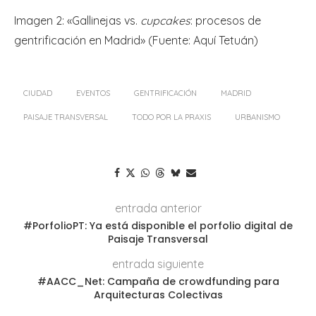
Imagen 2: «Gallinejas vs.
cupcakes
: procesos de
gentrificación en Madrid» (Fuente: Aquí Tetuán)
CIUDAD
EVENTOS
GENTRIFICACIÓN
MADRID
PAISAJE TRANSVERSAL
TODO POR LA PRAXIS
URBANISMO
entrada anterior
#PorfolioPT: Ya está disponible el porfolio digital de
Paisaje Transversal
entrada siguiente
#AACC_Net: Campaña de crowdfunding para
Arquitecturas Colectivas