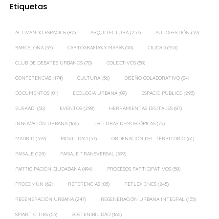
Etiquetas
ACTIVANDO ESPACIOS
(82)
ARQUITECTURA
(257)
AUTOGESTIÓN
(59)
BARCELONA
(55)
CARTOGRAFÍAS Y MAPAS
(90)
CIUDAD
(553)
CLUB DE DEBATES URBANOS
(70)
COLECTIVOS
(58)
CONFERENCIAS
(174)
CULTURA
(56)
DISEÑO COLABORATIVO
(84)
DOCUMENTOS
(81)
ECOLOGÍA URBANA
(89)
ESPACIO PÚBLICO
(293)
EUSKADI
(56)
EVENTOS
(298)
HERRAMIENTAS DIGITALES
(87)
INNOVACIÓN URBANA
(166)
LECTURAS DEMOSCÓPICAS
(79)
MADRID
(359)
MOVILIDAD
(57)
ORDENACIÓN DEL TERRITORIO
(61)
PAISAJE
(128)
PAISAJE TRANSVERSAL
(399)
PARTICIPACIÓN CIUDADANA
(494)
PROCESOS PARTICIPATIVOS
(58)
PROCOMÚN
(62)
REFERENCIAS
(83)
REFLEXIONES
(245)
REGENERACIÓN URBANA
(247)
REGENERACIÓN URBANA INTEGRAL
(135)
SMART CITIES
(63)
SOSTENIBILIDAD
(166)