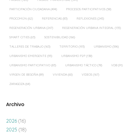
PARTICIPACIÓN CIUDADANA
(494)
PROCESOS PARTICIPATIVOS
(58)
PROCOMÚN
(62)
REFERENCIAS
(83)
REFLEXIONES
(245)
REGENERACIÓN URBANA
(247)
REGENERACIÓN URBANA INTEGRAL
(135)
SMART CITIES
(63)
SOSTENIBILIDAD
(166)
TALLERES DE TRABAJO
(163)
TERRITORIO
(193)
URBANISMO
(596)
URBANISMO EMERGENTE
(95)
URBANISMO P2P
(138)
URBANISMO PARTICIPATIVO
(83)
URBANISMO TÁCTICO
(78)
VDB
(91)
VIRGEN DE BEGOÑA
(89)
VIVIENDA
(60)
VÍDEOS
(167)
ZARAGOZA
(64)
Archivo
2026
(16)
2025
(18)