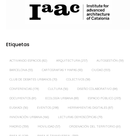
Etiquetas
ACTIVANDO ESPACIOS
(82)
ARQUITECTURA
(257)
AUTOGESTIÓN
(59)
BARCELONA
(55)
CARTOGRAFÍAS Y MAPAS
(90)
CIUDAD
(553)
CLUB DE DEBATES URBANOS
(70)
COLECTIVOS
(58)
CONFERENCIAS
(174)
CULTURA
(56)
DISEÑO COLABORATIVO
(84)
DOCUMENTOS
(81)
ECOLOGÍA URBANA
(89)
ESPACIO PÚBLICO
(293)
EUSKADI
(56)
EVENTOS
(298)
HERRAMIENTAS DIGITALES
(87)
INNOVACIÓN URBANA
(166)
LECTURAS DEMOSCÓPICAS
(79)
MADRID
(359)
MOVILIDAD
(57)
ORDENACIÓN DEL TERRITORIO
(61)
PAISAJE
(128)
PAISAJE TRANSVERSAL
(399)