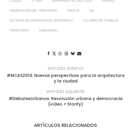
CIUDAD
ETSAM
HERRAMIENTAS DIGITALES
MADRID
ORDENACIÓN DEL TERRITORIO
PAISAJE
SIG
SISTEMAS DE INFORMACIÓN GEOGRÁFICA
TALLERES DE TRABAJO
TERRITORIO
URBANISMO
entrada anterior
#MCAS2014: Nuevas perspectivas para la arquitectura
y la ciudad
entrada siguiente
#DebatesUrbanos: Revolución urbana y democracia
(vídeo + Storify)
ARTÍCULOS RELACIONADOS