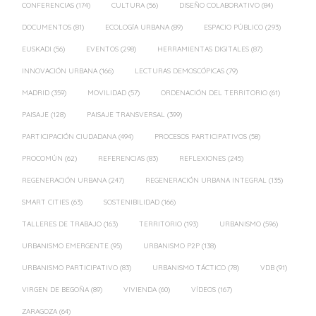
CONFERENCIAS
(174)
CULTURA
(56)
DISEÑO COLABORATIVO
(84)
DOCUMENTOS
(81)
ECOLOGÍA URBANA
(89)
ESPACIO PÚBLICO
(293)
EUSKADI
(56)
EVENTOS
(298)
HERRAMIENTAS DIGITALES
(87)
INNOVACIÓN URBANA
(166)
LECTURAS DEMOSCÓPICAS
(79)
MADRID
(359)
MOVILIDAD
(57)
ORDENACIÓN DEL TERRITORIO
(61)
PAISAJE
(128)
PAISAJE TRANSVERSAL
(399)
PARTICIPACIÓN CIUDADANA
(494)
PROCESOS PARTICIPATIVOS
(58)
PROCOMÚN
(62)
REFERENCIAS
(83)
REFLEXIONES
(245)
REGENERACIÓN URBANA
(247)
REGENERACIÓN URBANA INTEGRAL
(135)
SMART CITIES
(63)
SOSTENIBILIDAD
(166)
TALLERES DE TRABAJO
(163)
TERRITORIO
(193)
URBANISMO
(596)
URBANISMO EMERGENTE
(95)
URBANISMO P2P
(138)
URBANISMO PARTICIPATIVO
(83)
URBANISMO TÁCTICO
(78)
VDB
(91)
VIRGEN DE BEGOÑA
(89)
VIVIENDA
(60)
VÍDEOS
(167)
ZARAGOZA
(64)