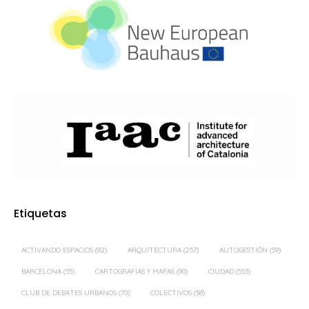
Etiquetas
ACTIVANDO ESPACIOS
(82)
ARQUITECTURA
(257)
AUTOGESTIÓN
(59)
BARCELONA
(55)
CARTOGRAFÍAS Y MAPAS
(90)
CIUDAD
(553)
CLUB DE DEBATES URBANOS
(70)
COLECTIVOS
(58)