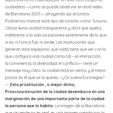
ciudadano —como se puede observar en éste vídeo
de Barcelona 2007—, atrayendo así al turista.
Podríamos matizar este tipo de turismo como
Turismo
Oficial
:
«
una ciudad transparente y dócil que quieta,
indiferente a la vida se pavonea estérilmente de lo que
ni es, ni nunca fue, ni será
»
. Las instituciones que
generan este espejismo que nada tiene que ver con lo
que configura una ciudad como tal —la interacción,
la convivencia, la diversidad, el conflicto— tiene un
mensaje muy claro: la ciudad está en venta, y el mejor
postor es el que se la queda —¿Os suena Eurovegas?
—.
Esta prostitución , o mejor dicho,
Pros
tourist
ución de la ciudad desemboca en una
«
»
marginación de una importante parte de la ciudad:
la persona que lo habita.
La imagen de la Barcelona
que se vende no es real, es una imagen creada por la