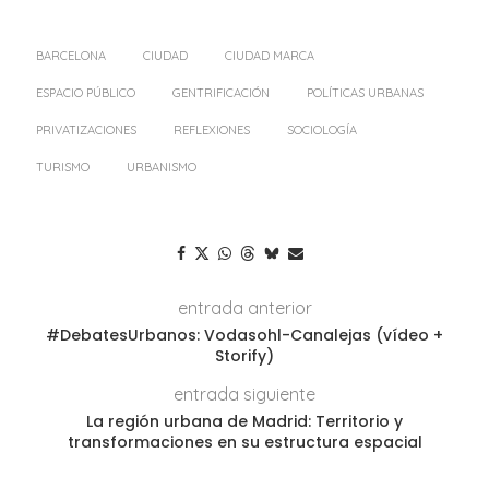
BARCELONA
CIUDAD
CIUDAD MARCA
ESPACIO PÚBLICO
GENTRIFICACIÓN
POLÍTICAS URBANAS
PRIVATIZACIONES
REFLEXIONES
SOCIOLOGÍA
TURISMO
URBANISMO
entrada anterior
#DebatesUrbanos: Vodasohl-Canalejas (vídeo +
Storify)
entrada siguiente
La región urbana de Madrid: Territorio y
transformaciones en su estructura espacial