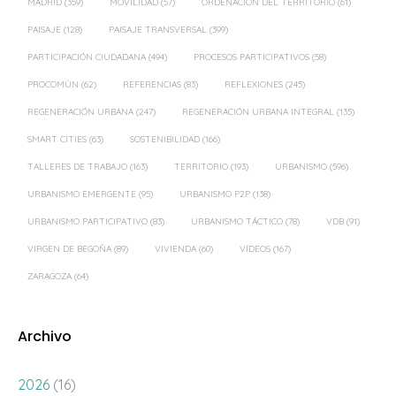
MADRID
(359)
MOVILIDAD
(57)
ORDENACIÓN DEL TERRITORIO
(61)
PAISAJE
(128)
PAISAJE TRANSVERSAL
(399)
PARTICIPACIÓN CIUDADANA
(494)
PROCESOS PARTICIPATIVOS
(58)
PROCOMÚN
(62)
REFERENCIAS
(83)
REFLEXIONES
(245)
REGENERACIÓN URBANA
(247)
REGENERACIÓN URBANA INTEGRAL
(135)
SMART CITIES
(63)
SOSTENIBILIDAD
(166)
TALLERES DE TRABAJO
(163)
TERRITORIO
(193)
URBANISMO
(596)
URBANISMO EMERGENTE
(95)
URBANISMO P2P
(138)
URBANISMO PARTICIPATIVO
(83)
URBANISMO TÁCTICO
(78)
VDB
(91)
VIRGEN DE BEGOÑA
(89)
VIVIENDA
(60)
VÍDEOS
(167)
ZARAGOZA
(64)
Archivo
2026
(16)