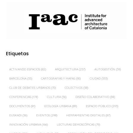
Etiquetas
ACTIVANDO ESPACIOS
(82)
ARQUITECTURA
(257)
AUTOGESTIÓN
(59)
BARCELONA
(55)
CARTOGRAFÍAS Y MAPAS
(90)
CIUDAD
(553)
CLUB DE DEBATES URBANOS
(70)
COLECTIVOS
(58)
CONFERENCIAS
(174)
CULTURA
(56)
DISEÑO COLABORATIVO
(84)
DOCUMENTOS
(81)
ECOLOGÍA URBANA
(89)
ESPACIO PÚBLICO
(293)
EUSKADI
(56)
EVENTOS
(298)
HERRAMIENTAS DIGITALES
(87)
INNOVACIÓN URBANA
(166)
LECTURAS DEMOSCÓPICAS
(79)