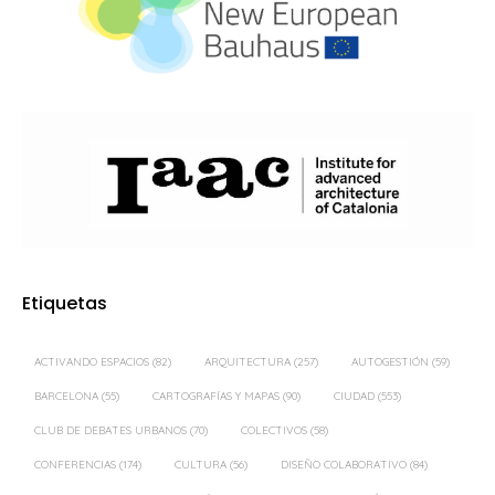
Etiquetas
ACTIVANDO ESPACIOS
(82)
ARQUITECTURA
(257)
AUTOGESTIÓN
(59)
BARCELONA
(55)
CARTOGRAFÍAS Y MAPAS
(90)
CIUDAD
(553)
CLUB DE DEBATES URBANOS
(70)
COLECTIVOS
(58)
CONFERENCIAS
(174)
CULTURA
(56)
DISEÑO COLABORATIVO
(84)