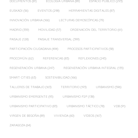
DOCUMENTOS
(81)
ECOLOGÍA URBANA
(89)
ESPACIO PÚBLICO
(293)
EUSKADI
(56)
EVENTOS
(298)
HERRAMIENTAS DIGITALES
(87)
INNOVACIÓN URBANA
(166)
LECTURAS DEMOSCÓPICAS
(79)
MADRID
(359)
MOVILIDAD
(57)
ORDENACIÓN DEL TERRITORIO
(61)
PAISAJE
(128)
PAISAJE TRANSVERSAL
(399)
PARTICIPACIÓN CIUDADANA
(494)
PROCESOS PARTICIPATIVOS
(58)
PROCOMÚN
(62)
REFERENCIAS
(83)
REFLEXIONES
(245)
REGENERACIÓN URBANA
(247)
REGENERACIÓN URBANA INTEGRAL
(135)
SMART CITIES
(63)
SOSTENIBILIDAD
(166)
TALLERES DE TRABAJO
(163)
TERRITORIO
(193)
URBANISMO
(596)
URBANISMO EMERGENTE
(95)
URBANISMO P2P
(138)
URBANISMO PARTICIPATIVO
(83)
URBANISMO TÁCTICO
(78)
VDB
(91)
VIRGEN DE BEGOÑA
(89)
VIVIENDA
(60)
VÍDEOS
(167)
ZARAGOZA
(64)