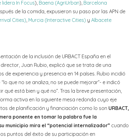
 lidera In Focus
),
Baena (AgriUrban
),
Barcelona
después de la comida, expusieron su paso por las APN de
ival Cities)
,
Murcia (Interactive Cities)
y
Albacete
esentación de la inclusión de URBACT España en el
director, Juan Rubio, explicó que se trata de una
os de experiencia y presencia en 14 países. Rubio incidió
e “lo que no se analiza, no se puede mejorar”- e indicó
r qué está bien y qué no”. Tras la breve presentación,
 forma activa en la siguiente mesa redonda cuyo eje
ntos de planificación y financiación como lo son
URBACT,
rimera ponente en tomar la palabra fue la
u municipio mira el “potencial internalizador”
cuando
os puntos del éxito de su participación en