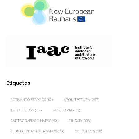
Etiquetas
ACTIVANDO ESPACIOS
(82)
ARQUITECTURA
(257)
AUTOGESTIÓN
(59)
BARCELONA
(55)
CARTOGRAFÍAS Y MAPAS
(90)
CIUDAD
(553)
CLUB DE DEBATES URBANOS
(70)
COLECTIVOS
(58)