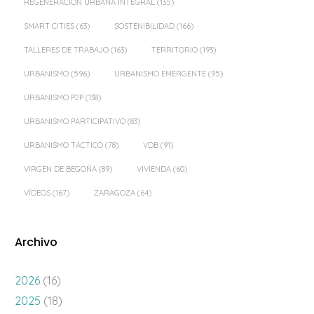
REGENERACIÓN URBANA INTEGRAL
(135)
SMART CITIES
(63)
SOSTENIBILIDAD
(166)
TALLERES DE TRABAJO
(163)
TERRITORIO
(193)
URBANISMO
(596)
URBANISMO EMERGENTE
(95)
URBANISMO P2P
(138)
URBANISMO PARTICIPATIVO
(83)
URBANISMO TÁCTICO
(78)
VDB
(91)
VIRGEN DE BEGOÑA
(89)
VIVIENDA
(60)
VÍDEOS
(167)
ZARAGOZA
(64)
Archivo
2026
(16)
2025
(18)