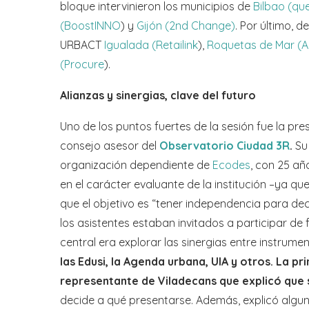
bloque intervinieron los municipios de
Bilbao (que
(BoostINNO
) y
Gijón (2nd Change)
. Por último, 
URBACT
Igualada (Retailink
),
Roquetas de Mar (Arr
(Procure
).
Alianzas y sinergias, clave del futuro
Uno de los puntos fuertes de la sesión fue la pr
consejo asesor del
Observatorio Ciudad 3R
.
Su 
organización dependiente de
Ecodes
, con 25 añ
en el carácter evaluante de la institución –ya qu
que el objetivo es “tener independencia para deci
los asistentes estaban invitados a participar de
central era explorar las sinergias entre instrume
las Edusi, la Agenda urbana, UIA y otros. La p
representante de Viladecans que explicó que s
decide a qué presentarse. Además, explicó algun