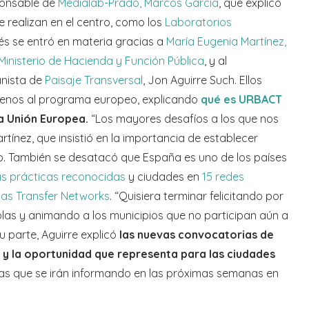
sponsable de
Medialab-Prado, Marcos García
, que explicó
 realizan en el centro, como los
Laboratorios
és se entró en materia gracias a
María Eugenia Martínez,
Ministerio de Hacienda y Función Pública
, y al
anista de
Paisaje Transversal
, Jon Aguirre Such. Ellos
ajenos al programa europeo, explicando
qué es URBACT
a Unión Europea.
“Los mayores desafíos a los que nos
ínez, que insistió en la importancia de establecer
lo. También se desatacó que España es uno de los países
as prácticas reconocidas
y ciudades en
15 redes
las Transfer Networks
. “Quisiera terminar felicitando por
olas y animando a los municipios que no participan aún a
u parte, Aguirre explicó
las nuevas convocatorias de
y la oportunidad que representa para las ciudades
has que se irán informando en las próximas semanas en