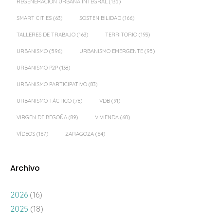
REGENERACIÓN URBANA INTEGRAL
(135)
SMART CITIES
(63)
SOSTENIBILIDAD
(166)
TALLERES DE TRABAJO
(163)
TERRITORIO
(193)
URBANISMO
(596)
URBANISMO EMERGENTE
(95)
URBANISMO P2P
(138)
URBANISMO PARTICIPATIVO
(83)
URBANISMO TÁCTICO
(78)
VDB
(91)
VIRGEN DE BEGOÑA
(89)
VIVIENDA
(60)
VÍDEOS
(167)
ZARAGOZA
(64)
Archivo
2026
(16)
2025
(18)