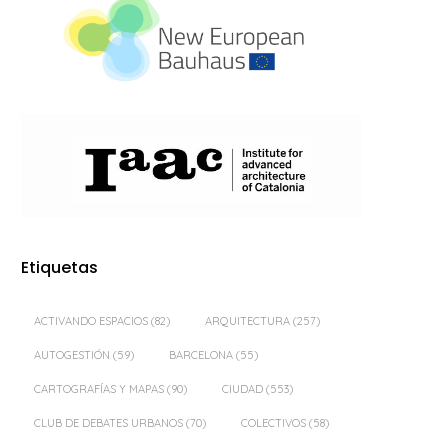
Etiquetas
ACTIVANDO ESPACIOS
(82)
ARQUITECTURA
(257)
AUTOGESTIÓN
(59)
BARCELONA
(55)
CARTOGRAFÍAS Y MAPAS
(90)
CIUDAD
(553)
CLUB DE DEBATES URBANOS
(70)
COLECTIVOS
(58)