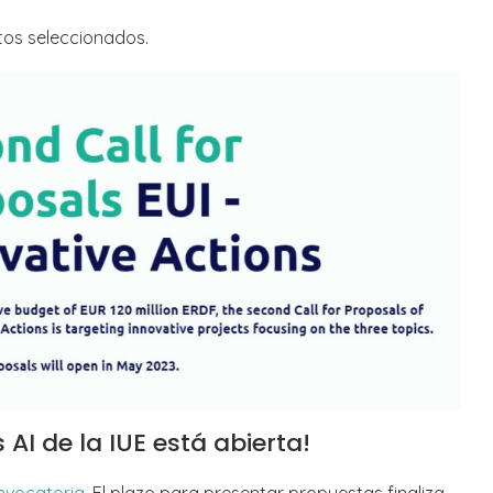
ctos seleccionados.
AI de la IUE está abierta!
onvocatoria
. El plazo para presentar propuestas finaliza