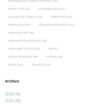
REGENERACIÓN URBANA INTEGRAL
(135)
SMART CITIES
(63)
SOSTENIBILIDAD
(166)
TALLERES DE TRABAJO
(163)
TERRITORIO
(193)
URBANISMO
(596)
URBANISMO EMERGENTE
(95)
URBANISMO P2P
(138)
URBANISMO PARTICIPATIVO
(83)
URBANISMO TÁCTICO
(78)
VDB
(91)
VIRGEN DE BEGOÑA
(89)
VIVIENDA
(60)
VÍDEOS
(167)
ZARAGOZA
(64)
Archivo
2026
(16)
2025
(18)