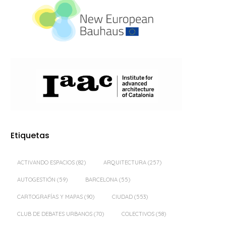
Etiquetas
ACTIVANDO ESPACIOS
(82)
ARQUITECTURA
(257)
AUTOGESTIÓN
(59)
BARCELONA
(55)
CARTOGRAFÍAS Y MAPAS
(90)
CIUDAD
(553)
CLUB DE DEBATES URBANOS
(70)
COLECTIVOS
(58)