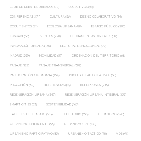
CLUB DE DEBATES URBANOS
(70)
COLECTIVOS
(58)
CONFERENCIAS
(174)
CULTURA
(56)
DISEÑO COLABORATIVO
(84)
DOCUMENTOS
(81)
ECOLOGÍA URBANA
(89)
ESPACIO PÚBLICO
(293)
EUSKADI
(56)
EVENTOS
(298)
HERRAMIENTAS DIGITALES
(87)
INNOVACIÓN URBANA
(166)
LECTURAS DEMOSCÓPICAS
(79)
MADRID
(359)
MOVILIDAD
(57)
ORDENACIÓN DEL TERRITORIO
(61)
PAISAJE
(128)
PAISAJE TRANSVERSAL
(399)
PARTICIPACIÓN CIUDADANA
(494)
PROCESOS PARTICIPATIVOS
(58)
PROCOMÚN
(62)
REFERENCIAS
(83)
REFLEXIONES
(245)
REGENERACIÓN URBANA
(247)
REGENERACIÓN URBANA INTEGRAL
(135)
SMART CITIES
(63)
SOSTENIBILIDAD
(166)
TALLERES DE TRABAJO
(163)
TERRITORIO
(193)
URBANISMO
(596)
URBANISMO EMERGENTE
(95)
URBANISMO P2P
(138)
URBANISMO PARTICIPATIVO
(83)
URBANISMO TÁCTICO
(78)
VDB
(91)