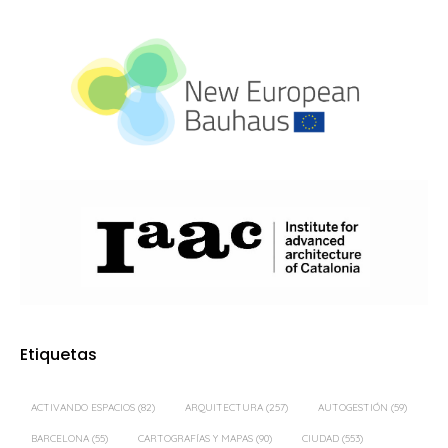
Etiquetas
ACTIVANDO ESPACIOS
(82)
ARQUITECTURA
(257)
AUTOGESTIÓN
(59)
BARCELONA
(55)
CARTOGRAFÍAS Y MAPAS
(90)
CIUDAD
(553)