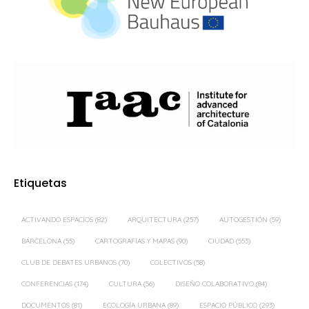
Etiquetas
ACTIVANDO ESPACIOS
(82)
ARQUITECTURA
(257)
AUTOGESTIÓN
(59)
BARCELONA
(55)
CARTOGRAFÍAS Y MAPAS
(90)
CIUDAD
(553)
CLUB DE DEBATES URBANOS
(70)
COLECTIVOS
(58)
CONFERENCIAS
(174)
CULTURA
(56)
DISEÑO COLABORATIVO
(84)
DOCUMENTOS
(81)
ECOLOGÍA URBANA
(89)
ESPACIO PÚBLICO
(293)