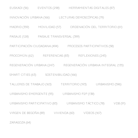
EUSKADI
(56)
EVENTOS
(298)
HERRAMIENTAS DIGITALES
(87)
INNOVACIÓN URBANA
(166)
LECTURAS DEMOSCÓPICAS
(79)
MADRID
(359)
MOVILIDAD
(57)
ORDENACIÓN DEL TERRITORIO
(61)
PAISAJE
(128)
PAISAJE TRANSVERSAL
(399)
PARTICIPACIÓN CIUDADANA
(494)
PROCESOS PARTICIPATIVOS
(58)
PROCOMÚN
(62)
REFERENCIAS
(83)
REFLEXIONES
(245)
REGENERACIÓN URBANA
(247)
REGENERACIÓN URBANA INTEGRAL
(135)
SMART CITIES
(63)
SOSTENIBILIDAD
(166)
TALLERES DE TRABAJO
(163)
TERRITORIO
(193)
URBANISMO
(596)
URBANISMO EMERGENTE
(95)
URBANISMO P2P
(138)
URBANISMO PARTICIPATIVO
(83)
URBANISMO TÁCTICO
(78)
VDB
(91)
VIRGEN DE BEGOÑA
(89)
VIVIENDA
(60)
VÍDEOS
(167)
ZARAGOZA
(64)