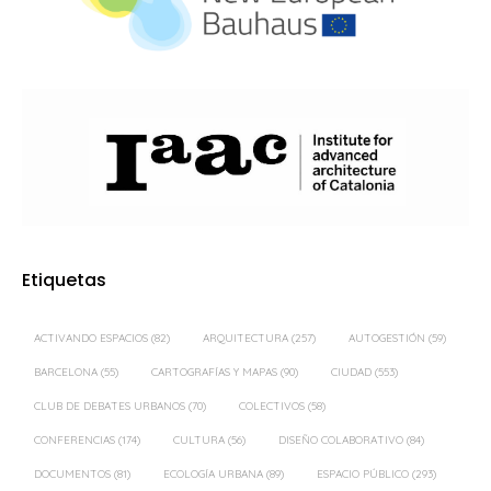
Etiquetas
ACTIVANDO ESPACIOS
(82)
ARQUITECTURA
(257)
AUTOGESTIÓN
(59)
BARCELONA
(55)
CARTOGRAFÍAS Y MAPAS
(90)
CIUDAD
(553)
CLUB DE DEBATES URBANOS
(70)
COLECTIVOS
(58)
CONFERENCIAS
(174)
CULTURA
(56)
DISEÑO COLABORATIVO
(84)
DOCUMENTOS
(81)
ECOLOGÍA URBANA
(89)
ESPACIO PÚBLICO
(293)