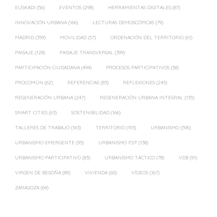
EUSKADI
(56)
EVENTOS
(298)
HERRAMIENTAS DIGITALES
(87)
INNOVACIÓN URBANA
(166)
LECTURAS DEMOSCÓPICAS
(79)
MADRID
(359)
MOVILIDAD
(57)
ORDENACIÓN DEL TERRITORIO
(61)
PAISAJE
(128)
PAISAJE TRANSVERSAL
(399)
PARTICIPACIÓN CIUDADANA
(494)
PROCESOS PARTICIPATIVOS
(58)
PROCOMÚN
(62)
REFERENCIAS
(83)
REFLEXIONES
(245)
REGENERACIÓN URBANA
(247)
REGENERACIÓN URBANA INTEGRAL
(135)
SMART CITIES
(63)
SOSTENIBILIDAD
(166)
TALLERES DE TRABAJO
(163)
TERRITORIO
(193)
URBANISMO
(596)
URBANISMO EMERGENTE
(95)
URBANISMO P2P
(138)
URBANISMO PARTICIPATIVO
(83)
URBANISMO TÁCTICO
(78)
VDB
(91)
VIRGEN DE BEGOÑA
(89)
VIVIENDA
(60)
VÍDEOS
(167)
ZARAGOZA
(64)