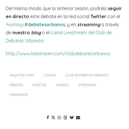
Del mismo modo que la anterior sesión, podréis
seguir
en directo
este debate en la red social
Twitter
con el
hashtag
#debatesurbanos
, y en
streaming
a través
de
nuestro
blog
o el
canal Livestream del Club de
Debates Urbanos
:
http://www.livestream.com/clubdebatesurbanos
ARQUITECTURA
CIUDAD
CLUB DE DEBATES URBANOS
DEBATES
EVENTOS
MADRID
STREAMING
URBANISMO