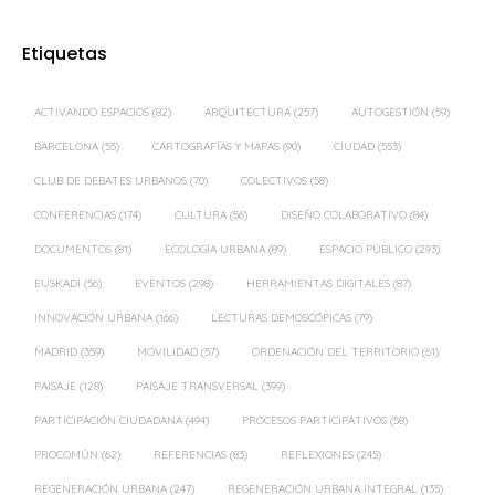
Etiquetas
ACTIVANDO ESPACIOS
(82)
ARQUITECTURA
(257)
AUTOGESTIÓN
(59)
BARCELONA
(55)
CARTOGRAFÍAS Y MAPAS
(90)
CIUDAD
(553)
CLUB DE DEBATES URBANOS
(70)
COLECTIVOS
(58)
CONFERENCIAS
(174)
CULTURA
(56)
DISEÑO COLABORATIVO
(84)
DOCUMENTOS
(81)
ECOLOGÍA URBANA
(89)
ESPACIO PÚBLICO
(293)
EUSKADI
(56)
EVENTOS
(298)
HERRAMIENTAS DIGITALES
(87)
INNOVACIÓN URBANA
(166)
LECTURAS DEMOSCÓPICAS
(79)
MADRID
(359)
MOVILIDAD
(57)
ORDENACIÓN DEL TERRITORIO
(61)
PAISAJE
(128)
PAISAJE TRANSVERSAL
(399)
PARTICIPACIÓN CIUDADANA
(494)
PROCESOS PARTICIPATIVOS
(58)
PROCOMÚN
(62)
REFERENCIAS
(83)
REFLEXIONES
(245)
REGENERACIÓN URBANA
(247)
REGENERACIÓN URBANA INTEGRAL
(135)