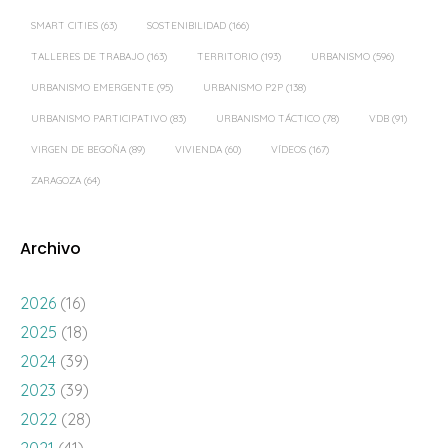
SMART CITIES
(63)
SOSTENIBILIDAD
(166)
TALLERES DE TRABAJO
(163)
TERRITORIO
(193)
URBANISMO
(596)
URBANISMO EMERGENTE
(95)
URBANISMO P2P
(138)
URBANISMO PARTICIPATIVO
(83)
URBANISMO TÁCTICO
(78)
VDB
(91)
VIRGEN DE BEGOÑA
(89)
VIVIENDA
(60)
VÍDEOS
(167)
ZARAGOZA
(64)
Archivo
2026
(16)
2025
(18)
2024
(39)
2023
(39)
2022
(28)
2021
(41)