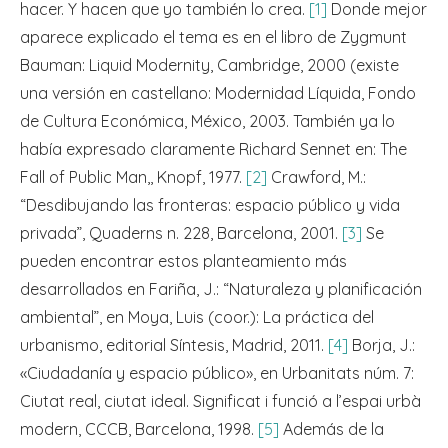
hacer. Y hacen que yo también lo crea.
[1]
Donde mejor
aparece explicado el tema es en el libro de Zygmunt
Bauman: Liquid Modernity, Cambridge, 2000 (existe
una versión en castellano: Modernidad Líquida, Fondo
de Cultura Económica, México, 2003. También ya lo
había expresado claramente Richard Sennet en: The
Fall of Public Man,, Knopf, 1977.
[2]
Crawford, M.:
“Desdibujando las fronteras: espacio público y vida
privada”, Quaderns n. 228, Barcelona, 2001.
[3]
Se
pueden encontrar estos planteamiento más
desarrollados en Fariña, J.: “Naturaleza y planificación
ambiental”, en Moya, Luis (coor.): La práctica del
urbanismo, editorial Síntesis, Madrid, 2011.
[4]
Borja, J.:
«Ciudadanía y espacio público», en Urbanitats núm. 7:
Ciutat real, ciutat ideal. Significat i funció a l’espai urbà
modern, CCCB, Barcelona, 1998.
[5]
Además de la