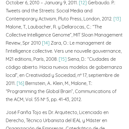
October 6, 2010 – January 9, 2011.
[12]
Gerbaudo. P.:
Tweets and the Streets: Social Media and
Contemporary Activism, Pluto Press, London, 2012.
[13]
Malone, T., Laubacher, R. y Dellarocas, C.: “The
Collective Intelligence Genome”, MIT Sloan Management
Review, Spr 2010
[14]
Zara, O.: Le management de
l’intelligence collective. Vers une nouvelle gouvernance,
M21 editions, París, 2008.
[15]
Siena, D.: “Ciudades de
código abierto. Hacia nuevos modelos de gobernanza
local”, en Creatividad y Sociedad, nº 17, septiembre de
2011.
[16]
Bernstein, A.. Klein, M., Malone, T.:
“Programming the Global Brain”, Communications of
the ACM, Vol. 55 Nº 5, pp. 41-43, 2012.
José Fariña Tojo es Dr. Arquitecto, Licenciado en
Derecho, Técnico Urbanista del IEAL y Máster en
Organización de Empresas. Catedrático de de