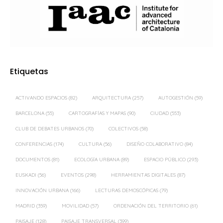
Etiquetas
ACTIVANDO ESPACIOS
(82)
ARQUITECTURA
(257)
AUTOGESTIÓN
(59)
BARCELONA
(55)
CARTOGRAFÍAS Y MAPAS
(90)
CIUDAD
(553)
CLUB DE DEBATES URBANOS
(70)
COLECTIVOS
(58)
CONFERENCIAS
(174)
CULTURA
(56)
DISEÑO COLABORATIVO
(84)
DOCUMENTOS
(81)
ECOLOGÍA URBANA
(89)
ESPACIO PÚBLICO
(293)
EUSKADI
(56)
EVENTOS
(298)
HERRAMIENTAS DIGITALES
(87)
INNOVACIÓN URBANA
(166)
LECTURAS DEMOSCÓPICAS
(79)
MADRID
(359)
MOVILIDAD
(57)
ORDENACIÓN DEL TERRITORIO
(61)
PAISAJE
(128)
PAISAJE TRANSVERSAL
(399)