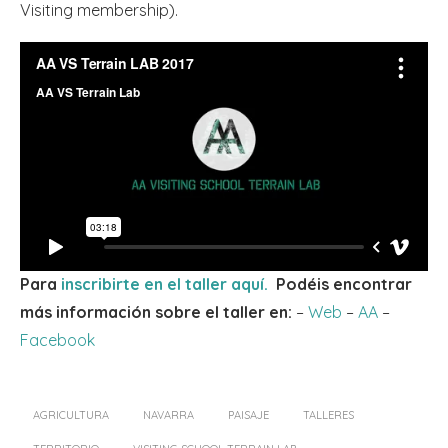
Visiting membership).
Para
inscribirte en el taller aquí.
Podéis encontrar
más información sobre el taller en:
–
Web
–
AA
–
Facebook
AGRICULTURA
NAVARRA
PAISAJE
TALLERES