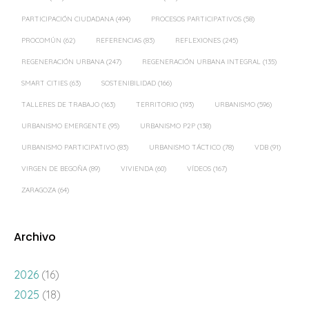
PARTICIPACIÓN CIUDADANA
(494)
PROCESOS PARTICIPATIVOS
(58)
PROCOMÚN
(62)
REFERENCIAS
(83)
REFLEXIONES
(245)
REGENERACIÓN URBANA
(247)
REGENERACIÓN URBANA INTEGRAL
(135)
SMART CITIES
(63)
SOSTENIBILIDAD
(166)
TALLERES DE TRABAJO
(163)
TERRITORIO
(193)
URBANISMO
(596)
URBANISMO EMERGENTE
(95)
URBANISMO P2P
(138)
URBANISMO PARTICIPATIVO
(83)
URBANISMO TÁCTICO
(78)
VDB
(91)
VIRGEN DE BEGOÑA
(89)
VIVIENDA
(60)
VÍDEOS
(167)
ZARAGOZA
(64)
Archivo
2026
(16)
2025
(18)