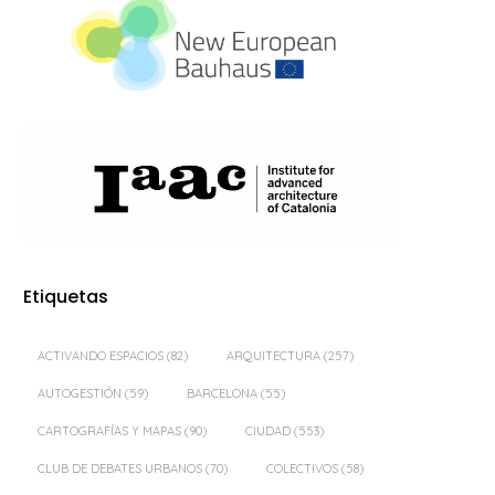
Etiquetas
ACTIVANDO ESPACIOS
(82)
ARQUITECTURA
(257)
AUTOGESTIÓN
(59)
BARCELONA
(55)
CARTOGRAFÍAS Y MAPAS
(90)
CIUDAD
(553)
CLUB DE DEBATES URBANOS
(70)
COLECTIVOS
(58)