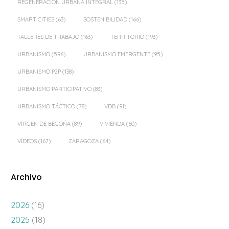
REGENERACIÓN URBANA INTEGRAL
(135)
SMART CITIES
(63)
SOSTENIBILIDAD
(166)
TALLERES DE TRABAJO
(163)
TERRITORIO
(193)
URBANISMO
(596)
URBANISMO EMERGENTE
(95)
URBANISMO P2P
(138)
URBANISMO PARTICIPATIVO
(83)
URBANISMO TÁCTICO
(78)
VDB
(91)
VIRGEN DE BEGOÑA
(89)
VIVIENDA
(60)
VÍDEOS
(167)
ZARAGOZA
(64)
Archivo
2026
(16)
2025
(18)