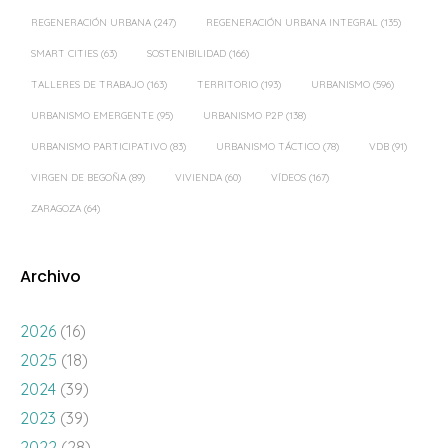
REGENERACIÓN URBANA
(247)
REGENERACIÓN URBANA INTEGRAL
(135)
SMART CITIES
(63)
SOSTENIBILIDAD
(166)
TALLERES DE TRABAJO
(163)
TERRITORIO
(193)
URBANISMO
(596)
URBANISMO EMERGENTE
(95)
URBANISMO P2P
(138)
URBANISMO PARTICIPATIVO
(83)
URBANISMO TÁCTICO
(78)
VDB
(91)
VIRGEN DE BEGOÑA
(89)
VIVIENDA
(60)
VÍDEOS
(167)
ZARAGOZA
(64)
Archivo
2026
(16)
2025
(18)
2024
(39)
2023
(39)
2022
(28)