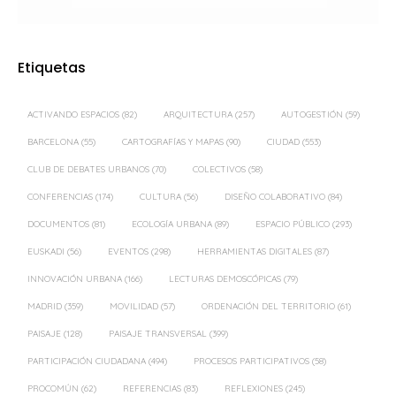
Etiquetas
ACTIVANDO ESPACIOS
(82)
ARQUITECTURA
(257)
AUTOGESTIÓN
(59)
BARCELONA
(55)
CARTOGRAFÍAS Y MAPAS
(90)
CIUDAD
(553)
CLUB DE DEBATES URBANOS
(70)
COLECTIVOS
(58)
CONFERENCIAS
(174)
CULTURA
(56)
DISEÑO COLABORATIVO
(84)
DOCUMENTOS
(81)
ECOLOGÍA URBANA
(89)
ESPACIO PÚBLICO
(293)
EUSKADI
(56)
EVENTOS
(298)
HERRAMIENTAS DIGITALES
(87)
INNOVACIÓN URBANA
(166)
LECTURAS DEMOSCÓPICAS
(79)
MADRID
(359)
MOVILIDAD
(57)
ORDENACIÓN DEL TERRITORIO
(61)
PAISAJE
(128)
PAISAJE TRANSVERSAL
(399)
PARTICIPACIÓN CIUDADANA
(494)
PROCESOS PARTICIPATIVOS
(58)
PROCOMÚN
(62)
REFERENCIAS
(83)
REFLEXIONES
(245)