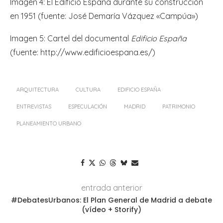
Imagen 4: El Edificio España durante su construcción
en 1951 (fuente: José Demaría Vázquez «Campúa»)
Imagen 5: Cartel del documental
Edificio España
(fuente: http://www.edificioespana.es/)
ARQUITECTURA
CULTURA
EDIFICIO ESPAÑA
ENTREVISTAS
ESPECULACIÓN
MADRID
PATRIMONIO
PLANEAMIENTO URBANO
entrada anterior
#DebatesUrbanos: El Plan General de Madrid a debate
(vídeo + Storify)