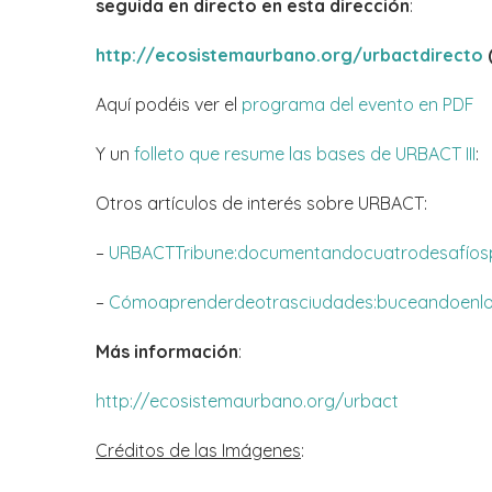
seguida en directo en esta dirección
:
http
://
ecosistemaurbano
.
org
/
urbactdirecto
(
Aquí podéis ver el
programa del evento en PDF
Y un
folleto que resume las bases de URBACT III
:
Otros artículos de interés sobre URBACT:
–
URBACT
Tribune
:
documentando
cuatro
desafíos
–
Cómo
aprender
de
otras
ciudades
:
buceando
en
l
Más información
:
http
://
ecosistemaurbano
.
org
/
urbact
Créditos de las Imágenes
: