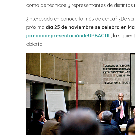
como de técnicos y representantes de distintos n
¿Interesado en conocerlo más de cerca? ¿De ver l
próximo
día 25 de noviembre se celebra en Mad
jornada
de
presentación
de
URBACT
III
,
la siguien
abierta.