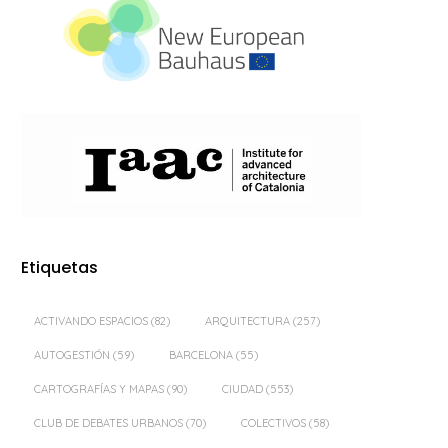
Etiquetas
ACTIVANDO ESPACIOS
(82)
ARQUITECTURA
(257)
AUTOGESTIÓN
(59)
BARCELONA
(55)
CARTOGRAFÍAS Y MAPAS
(90)
CIUDAD
(553)
CLUB DE DEBATES URBANOS
(70)
COLECTIVOS
(58)