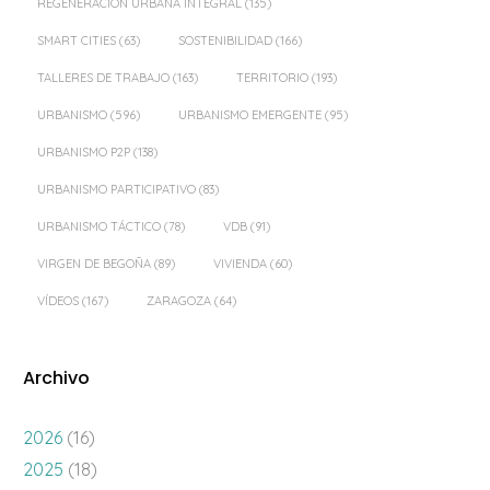
REGENERACIÓN URBANA INTEGRAL
(135)
SMART CITIES
(63)
SOSTENIBILIDAD
(166)
TALLERES DE TRABAJO
(163)
TERRITORIO
(193)
URBANISMO
(596)
URBANISMO EMERGENTE
(95)
URBANISMO P2P
(138)
URBANISMO PARTICIPATIVO
(83)
URBANISMO TÁCTICO
(78)
VDB
(91)
VIRGEN DE BEGOÑA
(89)
VIVIENDA
(60)
VÍDEOS
(167)
ZARAGOZA
(64)
Archivo
2026
(16)
2025
(18)