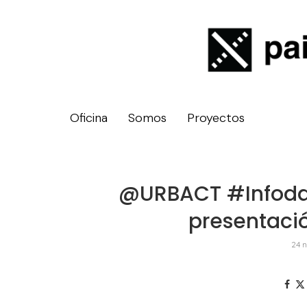
Oficina
Somos
Proyectos
@URBACT #Infodays
presentació
24 