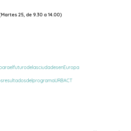
Martes 25, de 9.30 a 14.00)
para
el
futuro
de
las
ciudades
en
Europa
os
resultados
del
programa
URBACT